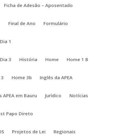
Ficha de Adesão – Aposentado
a
Final de Ano
Formulário
Dia 1
Dia 3
História
Home
Home 1 B
 3
Home 3b
Inglês da APEA
Pesquisar
s APEA em Bauru
Jurídico
Notícias
ng
st Papo Direto
o
OS
Projetos de Lei
Regionais