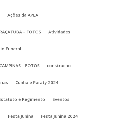
5
Ações da APEA
RAÇATUBA – FOTOS
Atividades
lio Funeral
CAMPINAS – FOTOS
construcao
rias
Cunha e Paraty 2024
Estatuto e Regimento
Eventos
e
Festa Junina
Festa Junina 2024