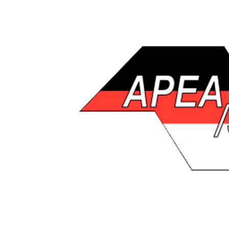
Major factors influencing
Fom-17-06
por
admin
|
jun 15, 2026
|
1
In recent years, the world of gaming has underg
services. These services allow players to access
consoles to PCs. This...