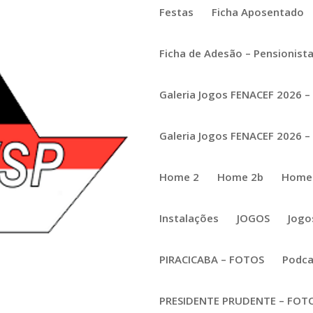
Festas
Ficha Aposentado
Ficha de Adesão – Pensionist
Galeria Jogos FENACEF 2026 – 
Galeria Jogos FENACEF 2026 – 
 cross platform gaming services-Den-
Home 2
Home 2b
Home
Instalações
JOGOS
Jogo
one significant transformations with the rise of cross platform gami
PIRACICABA – FOTOS
Podca
 their favorite games across a variety of devices, from smartphones t
PRESIDENTE PRUDENTE – FOT