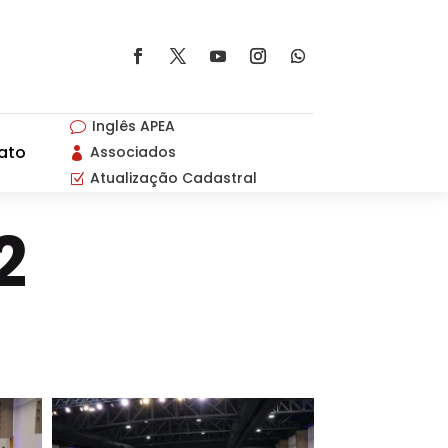
Inglês APEA
v
ato
Associados

Atualização Cadastral
Z
2