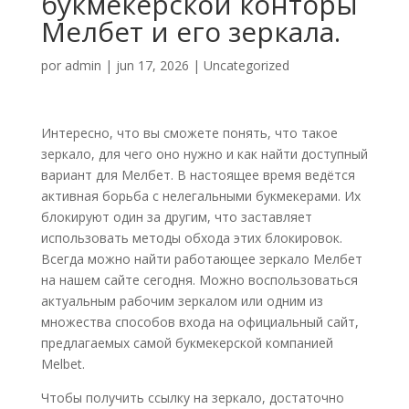
букмекерской конторы
Мелбет и его зеркала.
por
admin
|
jun 17, 2026
|
Uncategorized
Интересно, что вы сможете понять, что такое
зеркало, для чего оно нужно и как найти доступный
вариант для Мелбет. В настоящее время ведётся
активная борьба с нелегальными букмекерами. Их
блокируют один за другим, что заставляет
использовать методы обхода этих блокировок.
Всегда можно найти работающее зеркало Мелбет
на нашем сайте сегодня.
Можно воспользоваться
актуальным рабочим зеркалом или одним из
множества способов входа на официальный сайт,
предлагаемых самой букмекерской компанией
Melbet.
Чтобы получить ссылку на зеркало, достаточно