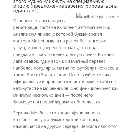
этого нужно кликнуть на специальную
опцию (предложение зарегистрироваться в
один клик).
Основные этапы процесса
регистрации система выполнит автоматически.
Анализируя линию (с которой букмекерская
контора Melbet вышла на рынок беттинговых
услуг), можно уверенно сказать, что она
предлагает просто великолепную линию! В линии
лайв-ставок, где у этой БК заметный перевес,
наиболее популярны матчи по футболу и хоккею, а
также баскетбол и теннис. Используйте только
официальные и проверенные источники, чтобы не
наткнуться на мошенников. Оно функционирует как
минимум несколько дней — после чего
блокируется провайдерами и обновляется.
Зеркало Мелбет, это копия официального
интернет-ресурса букмекерской конторы,
находящаяся на другом сервере. Зеркала являются