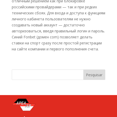
отличным решением как при блокировке
российскими провайдерами — так и при редких
технических сбоях. Для входа и доступа к функциям
личного кабинета пользователям не нужно
создавать новый аккаунт — достаточно
авторизоваться, введя правильный логин и пароль.
Синий Fonbet (домен com) позволяет делать
ставки на спорт сразу после простой регистрации
на сайте компании и первого пополнения счета.
Pesquisar