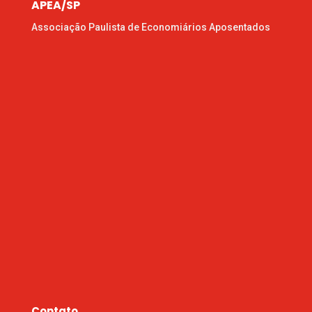
APEA/SP
Associação Paulista de Economiários Aposentados
Contato