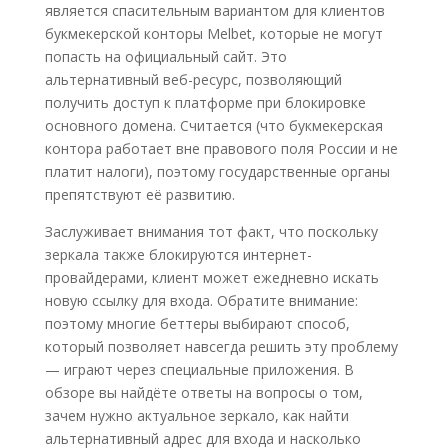
является спасительным вариантом для клиентов
букмекерской конторы Melbet, которые не могут
попасть на официальный сайт. Это
альтернативный веб-ресурс, позволяющий
получить доступ к платформе при блокировке
основного домена. Считается (что букмекерская
контора работает вне правового поля России и не
платит налоги), поэтому государственные органы
препятствуют её развитию.
Заслуживает внимания тот факт, что поскольку
зеркала также блокируются интернет-
провайдерами, клиент может ежедневно искать
новую ссылку для входа. Обратите внимание:
поэтому многие беттеры выбирают способ,
который позволяет навсегда решить эту проблему
— играют через специальные приложения. В
обзоре вы найдёте ответы на вопросы о том,
зачем нужно актуальное зеркало, как найти
альтернативный адрес для входа и насколько