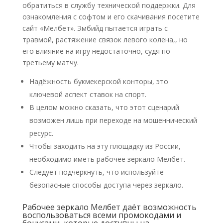
обратиться в службу технической поддержки. Для
ознакомления с софтом и его скачивания посетите
сайт «Мелбет». Эмбийд пытается играть с
травмой, растяжение связок левого колена,, но
его влияние на игру недостаточно, судя по
третьему матчу.
Надёжность букмекерской конторы, это
ключевой аспект ставок на спорт.
В целом можно сказать, что этот сценарий
возможен лишь при переходе на мошеннический
ресурс.
Чтобы заходить на эту площадку из России,
необходимо иметь рабочее зеркало Мелбет.
Следует подчеркнуть, что используйте
безопасные способы доступа через зеркало.
Рабочее зеркало Мелбет даёт возможность
воспользоваться всеми промокодами и
бонусами, которые доступны на