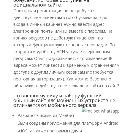
официальном сайте.
Повторная регистрация не потребуется
действующим клиентам этого букмекера. Для
входа в личный кабинет нужно ввести адрес
электронной почты или ID вместе с паролем. На
копиях ресурсов не действуют лицензии, по
которым функционируют основные площадки. По
скорости и удобству VPN уступает зеркальным
ресурсам. Опыт подсказывает, что изменение IP-
адреса может привести к временным ограничениям
доступа к другим личным сервисам (потребуется
повторная авторизация). Как можно безопасно
обнаружить действующее зеркало и зайти на сайт?
По внешнему виду и набору функций
обычный сайт для мобильных устройств не
отличается от мобильного зеркала.
Разработчиками из Мелбет
были созданы приложения для платформ Android
и iOS, а также программы для и.