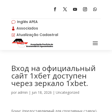
Inglês APEA
v
Associados

Atualização Cadastral
Z
Вход на официальный
сайт 1хбет доступен
через зеркало 1xbet.
por
admin
|
jun 18, 2026
|
Uncategorized
Бонус (предоставляемый для спортивных ставок),