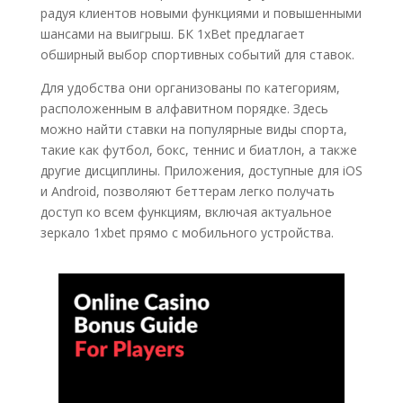
радуя клиентов новыми функциями и повышенными
шансами на выигрыш. БК 1xBet предлагает
обширный выбор спортивных событий для ставок.
Для удобства они организованы по категориям,
расположенным в алфавитном порядке. Здесь
можно найти ставки на популярные виды спорта,
такие как футбол, бокс, теннис и биатлон, а также
другие дисциплины. Приложения, доступные для iOS
и Android, позволяют беттерам легко получать
доступ ко всем функциям, включая актуальное
зеркало 1xbet прямо с мобильного устройства.