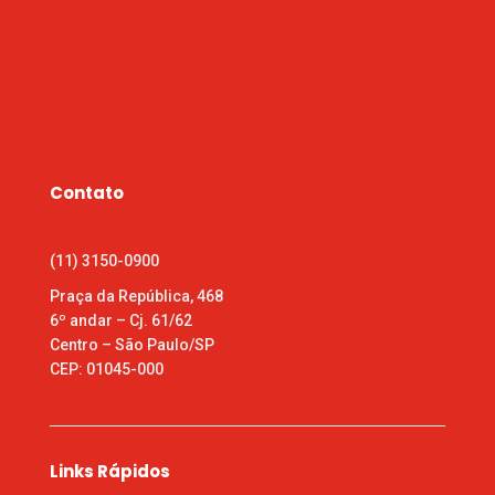
Contato
(11) 3150-0900
Praça da República, 468
6º andar – Cj. 61/62
Centro – São Paulo/SP
CEP: 01045-000
Links Rápidos