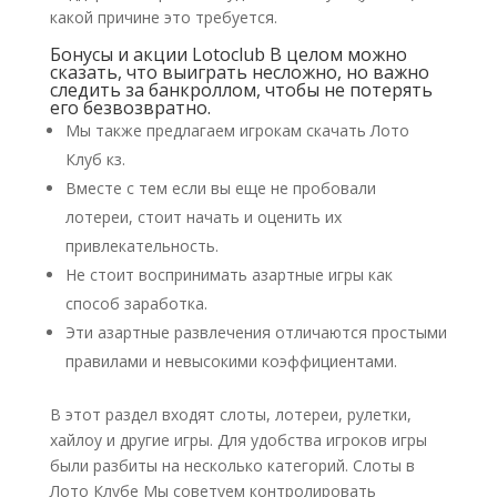
какой причине это требуется.
Бонусы и акции Lotoclub В целом можно
сказать, что выиграть несложно, но важно
следить за банкроллом, чтобы не потерять
его безвозвратно.
Мы также предлагаем игрокам скачать Лото
Клуб кз.
Вместе с тем если вы еще не пробовали
лотереи, стоит начать и оценить их
привлекательность.
Не стоит воспринимать азартные игры как
способ заработка.
Эти азартные развлечения отличаются простыми
правилами и невысокими коэффициентами.
В этот раздел входят слоты, лотереи, рулетки,
хайлоу и другие игры. Для удобства игроков игры
были разбиты на несколько категорий. Слоты в
Лото Клубе Мы советуем контролировать