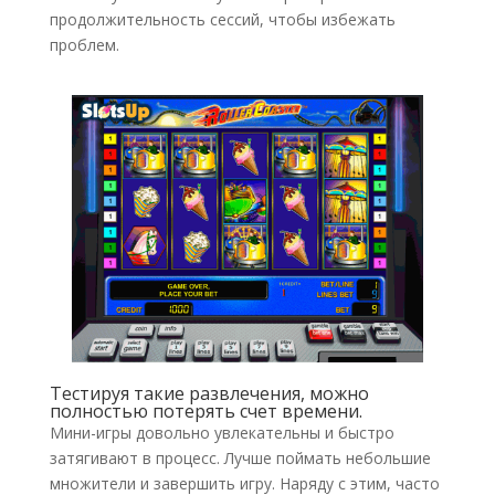
продолжительность сессий, чтобы избежать
проблем.
Тестируя такие развлечения, можно
полностью потерять счет времени.
Мини-игры довольно увлекательны и быстро
затягивают в процесс. Лучше поймать небольшие
множители и завершить игру. Наряду с этим, часто