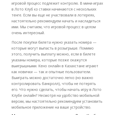
игровой процесс подлежит контролю. В мини-играх
в Лото Клуб кз ставки начинаются с нескольких
тенге. Если вы еще не участвовали в лотереях,
настоятельно рекомендуем начать и насладиться
ими. Мы считаем, что игровой процесс в целом
очень интересный.
После покупки билета нужно указать номера —
которые могут выпасть в розыгрыше. Помимо
этого, получить выплату можно, если в билете
указаны номера, которые позже окажутся
выигрышными. Кено онлайн в Казахстане играют
как новички — так и опытные пользователи.
Выиграть можно достаточно легко (но важно
контролировать банкролл), чтобы не потерять
его. Что нужно сделать, чтобы начать игру в Лото
Клубе онлайн? Несмотря на удобство мобильной
версии, мы настоятельно рекомендуем установить
мобильное приложение на ваше устройство.