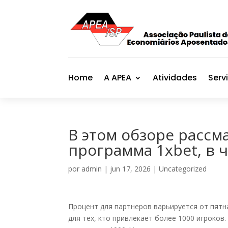
Home
A APEA
Atividades
Serv
В этом обзоре рассм
программа 1xbet, в 
por
admin
|
jun 17, 2026
|
Uncategorized
Процент для партнеров варьируется от пятна
для тех, кто привлекает более 1000 игроков