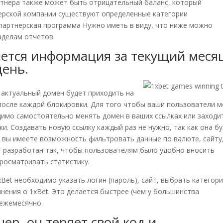
артнера также может быть отрицательный баланс, который
керской компании существуют определенные категории
партнерская программа Нужно иметь в виду, что ниже можно
зделам отчетов.
ется информация за текущий меся
день.
 актуальный домен будет приходить на
 после каждой блокировки. Для того чтобы ваши пользователи м
димо самостоятельно менять домен в ваших ссылках или заходи
и. Создавать новую ссылку каждый раз не нужно, так как она б
 вы имеете возможность фильтровать данные по валюте, сайту,
т разработан так, чтобы пользователям было удобно вносить
просматривать статистику.
Bet необходимо указать логин (пароль), сайт, выбрать категор
нения о 1xBet. Это делается быстрее (чем у большинства
 ежемесячно.
нер, он теряет свой код и