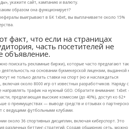
ды», укажите сайт, кампанию и валюту.
 каким образом она функционирует?
рефералы выигрывают в БК 1xbet, вы выплачиваете около 15%
ерства.
т факт, что если на страницах
удитория, часть посетителей не
е объявление.
ожно поискать рекламные биржи), которые часто предлагают та
 деятельность на основании букмекерской лицензии, выданной 
огут не только делать ставки на спорт (но и наслаждаться
 включая около 8000 игр от известных разработчиков. Наряду с
те направлять трафик на нужный GEO. Обратите внимание: 1xbet
асти, предлагающая высокие комиссии (до 40%), доступ ко 62+
ьше о преимуществах — выводе средств и отзывах о партнерск
ет с ведущими футбольными клубами.
нии около 36 спортивных дисциплин, включая киберспорт. Это
ия различных беттинг-стратегий. Создав обширную сеть, можно