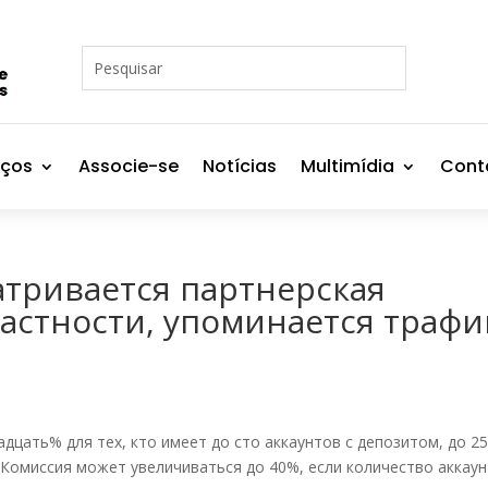
iços
Associe-se
Notícias
Multimídia
Cont
атривается партнерская
частности, упоминается трафи
дцать% для тех, кто имеет до сто аккаунтов с депозитом, до 2
. Комиссия может увеличиваться до 40%, если количество аккау