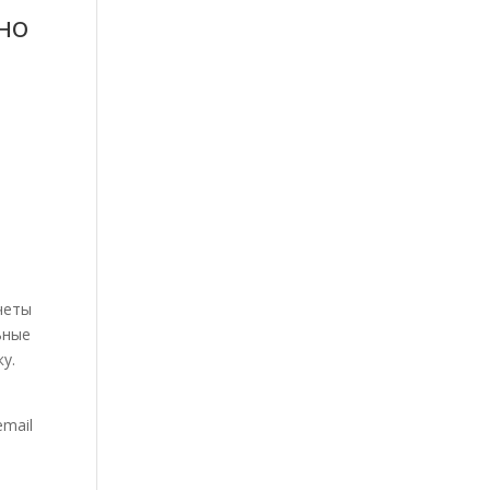
но
к
четы
ьные
у.