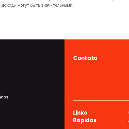
м доходы могут быть значительными.
Contato
tados
Links
Rápidos