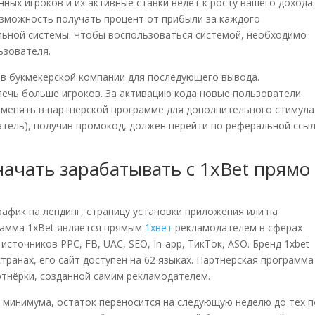
ных игроков и их активные ставки ведет к росту вашего дохода
зможность получать процент от прибыли за каждого
льной системы.
Чтобы воспользоваться системой, необходимо
ьзователя.
 в букмекерской компании для последующего вывода.
ечь больше игроков. За активацию кода новые пользователи
именять в партнерской программе для дополнительного стимула
тель), получив промокод, должен перейти по реферальной ссыл
начать зарабатывать с 1xBet прямо
афик на лендинг, страницу установки приложения или на
рамма 1xBet является прямым
1хвет
рекламодателем в сферах
источников PPC, FB, UAC, SEO, In-app, ТикТок, ASO. Бренд 1xbet
странах, его сайт доступен на 62 языках. Партнерская программа
ртнёрки, созданной самим рекламодателем.
т минимума, остаток переносится на следующую неделю до тех п