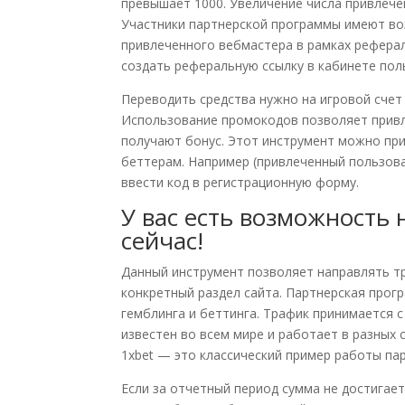
превышает 1000. Увеличение числа привлечен
Участники партнерской программы имеют во
привлеченного вебмастера в рамках рефера
создать реферальную ссылку в кабинете пол
Переводить средства нужно на игровой счет
Использование промокодов позволяет привл
получают бонус. Этот инструмент можно пр
беттерам. Например (привлеченный пользова
ввести код в регистрационную форму.
У вас есть возможность 
сейчас!
Данный инструмент позволяет направлять тр
конкретный раздел сайта. Партнерская прог
гемблинга и беттинга. Трафик принимается с 
известен во всем мире и работает в разных 
1xbet — это классический пример работы па
Если за отчетный период сумма не достигае