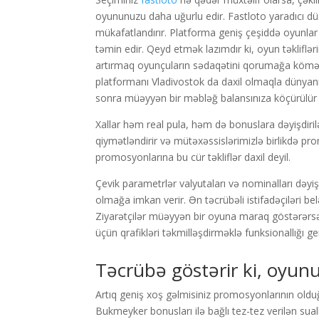
oyununuzu daha uğurlu edir. Fastloto yaradıcı d
mükafatlandırır. Platforma geniş çeşiddə oyunlar t
təmin edir. Qeyd etmək lazımdır ki, oyun təkliflə
artırmaq oyunçuların sədaqətini qorumağa kömək 
platformanı Vladivostok da daxil olmaqla dünyanın
sonra müəyyən bir məbləğ balansınıza köçürülür v
Xallar həm real pula, həm də bonuslara dəyişdirilə b
qiymətləndirir və mütəxəssislərimizlə birlikdə prom
promosyonlarına bu cür təkliflər daxil deyil.
Çevik parametrlər valyutaları və nominalları dəyiş
olmağa imkan verir. Ən təcrübəli istifadəçiləri 
Ziyarətçilər müəyyən bir oyuna maraq göstərərsə
üçün qrafikləri təkmilləşdirməklə funksionallığı g
Təcrübə göstərir ki, oyunun 
Artıq geniş xoş gəlmisiniz promosyonlarının ol
Bukmeyker bonusları ilə bağlı tez-tez verilən su