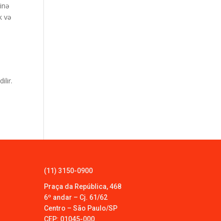
sinə
k və
lir.
(11) 3150-0900
Praça da República, 468
6º andar – Cj. 61/62
Centro – São Paulo/SP
CEP: 01045-000