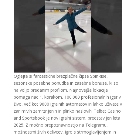
Oglejte si fantastične brezplačne čipse SpinRise,
sezonske posebne ponudbe in zasebne bonuse, ki so
na voljo predanim profilom. Najnovejša lokacija
pomaga nad 1. korakom, 100.000 profesionalnih iger v
živo, več kot 9000 igralnih avtomatov in lahko uživate v
zanimivih zamrznjenih in plinko naslovih. Telbet Casino
and Sportsbook je nov igralni sistem, predstavljen leta
2025. Z močno prepoznavnostjo na Telegramu,
možnostmi živih delivcev, igro s strmoglavljenjem in