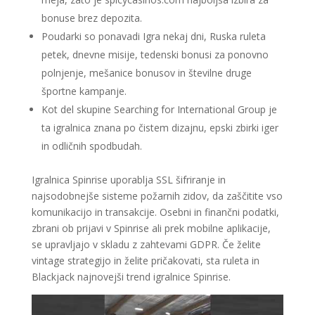
bonuse brez depozita.
Poudarki so ponavadi Igra nekaj dni, Ruska ruleta
petek, dnevne misije, tedenski bonusi za ponovno
polnjenje, mešanice bonusov in številne druge
športne kampanje.
Kot del skupine Searching for International Group je
ta igralnica znana po čistem dizajnu, epski zbirki iger
in odličnih spodbudah.
Igralnica Spinrise uporablja SSL šifriranje in
najsodobnejše sisteme požarnih zidov, da zaščitite vso
komunikacijo in transakcije. Osebni in finančni podatki,
zbrani ob prijavi v Spinrise ali prek mobilne aplikacije,
se upravljajo v skladu z zahtevami GDPR. Če želite
vintage strategijo in želite pričakovati, sta ruleta in
Blackjack najnovejši trend igralnice Spinrise.