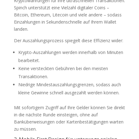
Kryptowährungen für ihre ultraschnellen Transaktionen.
Spinch unterstützt eine Vielzahl digitaler Coins –
Bitcoin, Ethereum, Litecoin und viele andere – sodass
Einzahlungen in Sekundenschnelle auf Ihrem Wallet
landen.
Der Auszahlungsprozess spiegelt diese Effizienz wider:
Krypto-Auszahlungen werden innerhalb von Minuten
bearbeitet.
Keine versteckten Gebühren bei den meisten
Transaktionen.
Niedrige Mindestauszahlungsgrenzen, sodass auch
kleine Gewinne schnell ausgezahlt werden können.
Mit sofortigem Zugriff auf Ihre Gelder können Sie direkt
in die nächste Runde einsteigen, ohne auf
Banküberweisungen oder Kartenbestätigungen warten
zu müssen.