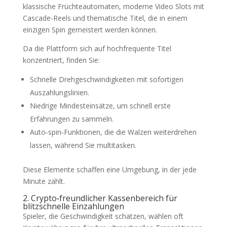
klassische Früchteautomaten, moderne Video Slots mit
Cascade-Reels und thematische Titel, die in einem
einzigen Spin gemeistert werden können.
Da die Plattform sich auf hochfrequente Titel
konzentriert, finden Sie:
Schnelle Drehgeschwindigkeiten mit sofortigen
Auszahlungslinien.
Niedrige Mindesteinsätze, um schnell erste
Erfahrungen zu sammeln.
Auto‑spin‑Funktionen, die die Walzen weiterdrehen
lassen, während Sie multitasken.
Diese Elemente schaffen eine Umgebung, in der jede
Minute zählt.
2. Crypto‑freundlicher Kassenbereich für
blitzschnelle Einzahlungen
Spieler, die Geschwindigkeit schätzen, wählen oft