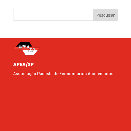
Pesquisar
APEA/SP
Associação Paulista de Economiários Aposentados