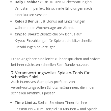
Daily Cashback:
Bis zu 20% Rückerstattung bei
Verlusten – perfekt für schnelle Erholungen nach
einer kurzen Session.
Reload Bonus:
5% Bonus auf Einzahlungen
während der Wochentage am Abend.
Crypto Boost:
Zusätzliche 5% Bonus auf
Krypto‑Einzahlungen für Spieler, die blitzschnelle
Einzahlungen bevorzugen.
Diese Angebote sind leicht zu beanspruchen und sofort
bei Ihrer nächsten schnellen Spin‑Runde nutzbar.
7. Verantwortungsvolles Spielen‑Tools für
schnelles Spiel
Auch intensives Gameplay profitiert von
verantwortungsvollen Schutzmaßnahmen, die in den
schnellen Rhythmus passen.
Time Limits:
Stellen Sie einen Timer für Ihre
Session ein – zum Beispiel 10 Minuten – und Spinch