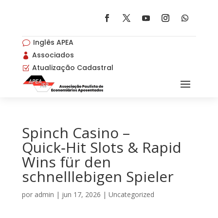
Inglês APEA
v
Associados

Atualização Cadastral
Z
Spinch Casino –
Quick‑Hit Slots & Rapid
Wins für den
schnelllebigen Spieler
por
admin
|
jun 17, 2026
|
Uncategorized