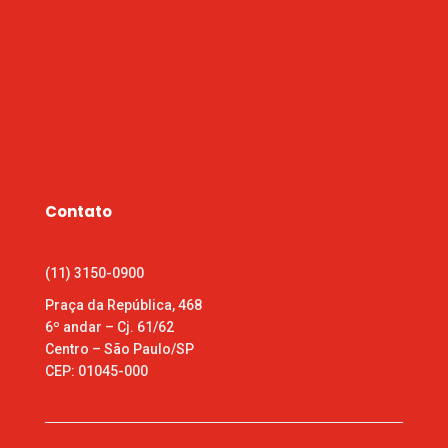
Contato
(11) 3150-0900
Praça da República, 468
6º andar – Cj. 61/62
Centro – São Paulo/SP
CEP: 01045-000