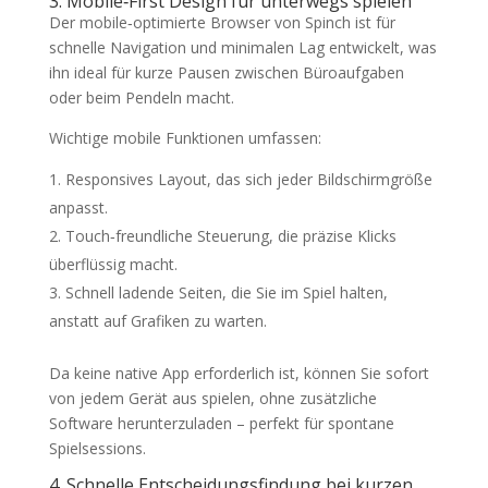
3. Mobile‑First Design für unterwegs spielen
Der mobile‑optimierte Browser von Spinch ist für
schnelle Navigation und minimalen Lag entwickelt, was
ihn ideal für kurze Pausen zwischen Büroaufgaben
oder beim Pendeln macht.
Wichtige mobile Funktionen umfassen:
Responsives Layout, das sich jeder Bildschirmgröße
anpasst.
Touch‑freundliche Steuerung, die präzise Klicks
überflüssig macht.
Schnell ladende Seiten, die Sie im Spiel halten,
anstatt auf Grafiken zu warten.
Da keine native App erforderlich ist, können Sie sofort
von jedem Gerät aus spielen, ohne zusätzliche
Software herunterzuladen – perfekt für spontane
Spielsessions.
4. Schnelle Entscheidungsfindung bei kurzen