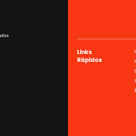
tados
Links
Rápidos