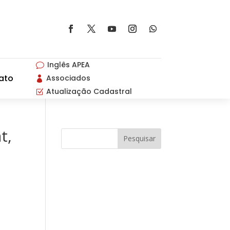
Inglês APEA
v
ato
Associados

Atualização Cadastral
Z
t,
Pesquisar