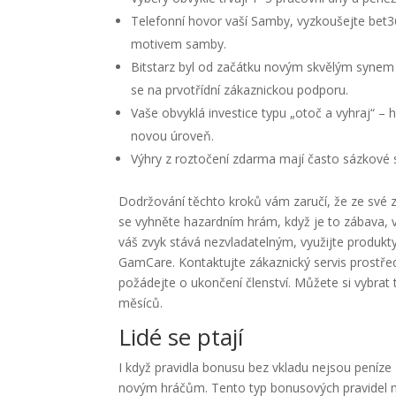
Telefonní hovor vaší Samby, vyzkoušejte bet36
motivem samby.
Bitstarz byl od začátku novým skvělým synem k
se na prvotřídní zákaznickou podporu.
Vaše obvyklá investice typu „otoč a vyhraj“ 
novou úroveň.
Výhry z roztočení zdarma mají často sázkové s
Dodržování těchto kroků vám zaručí, že ze své 
se vyhněte hazardním hrám, když je to zábava, 
váš zvyk stává nezvladatelným, využijte produk
GamCare. Kontaktujte zákaznický servis prostře
požádejte o ukončení členství. Můžete si vybrat
měsíců.
Lidé se ptají
I když pravidla bonusu bez vkladu nejsou peníze z
novým hráčům. Tento typ bonusových pravidel má