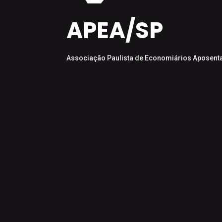
APEA/SP
Associação Paulista de Economiários Aposen