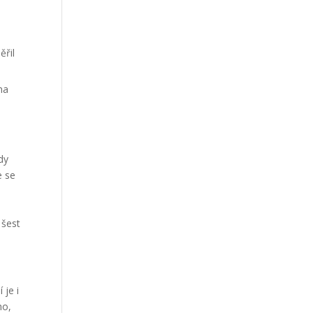
ěřil
na
dy
e se
 šest
 je i
ho,