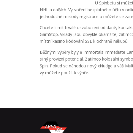
U Spinbetu si můžet
NHL a dalších. Vytvoření bezplatného účtu v onl
jednoduché metody registrace a můžete se zare
Chcete-li mít trvalé osvobození od daně, kontakt
GamStop. Vklady jsou obvykle okamžité, zatímco 
místní kasino kódování SSL k ochraně nákupů.
Běžnými výběry byly 8 Immortals Immediate Earn,
silný provizní potenciál. Zatímco kolosální symb
Spin. Pokud se náhodou nový xNudge a váš Multip
vy můžete použít k výhře.