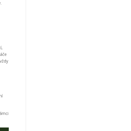
.
í,
ráče
 vždy
ní
rámci