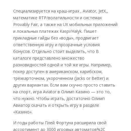
Специализируется на краш-играх , Aviator, JetX,,
математике RTP/волатильности и системах
Provably Fair, а также на UX мобильных приложений
и локальных платежах Kaspi/Halyk. Пишет
прикладные гайды без «воды», продвигает
ответственную игру и прозрачные условия
бонусов. Отдельно стоит выделить, что В
каталоге представлено множество
разновидностей одной и той же игры. Например,
покер доступен в американском, карибском,
трёхкарточном, укороченном (Jacks or Better) и
других вариантах. Если вам скучно просто ставить
на спорт, игра Aviator в Олимп Казино — это то,
что нужно. Чтобы играть, достаточно Олимп
Авиатор скачать и открыть игру в разделе
«Казино».
И годы работы Плей Фортуна расширила свой
ассортимент до 3000 игровых автоматов%2C