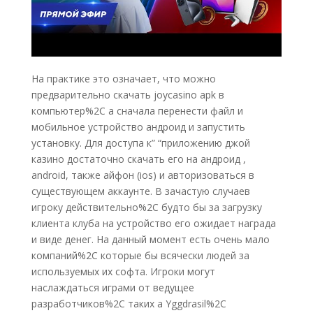
На практике это означает, что можно
предварительно скачать joycasino apk в
компьютер%2C а сначала перенести файл и
мобильное устройство андроид и запустить
установку. Для доступа к” “приложению джой
казино достаточно скачать его на андроид ,
android, также айфон (ios) и авторизоваться в
существующем аккаунте. В зачастую случаев
игроку действительно%2C будто бы за загрузку
клиента клуба на устройство его ожидает награда
и виде денег. На данный момент есть очень мало
компаний%2C которые бы всячески людей за
используемых их софта. Игроки могут
наслаждаться играми от ведущее
разработчиков%2C таких а Yggdrasil%2C