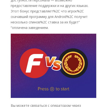
доступности персонала — возможно
предоставление поддержки и на других языках.
Этот бонус представляет%2C что игрок%2C
скачавший программу для Android%2C получит
несколько спинов%2C ставка за их будет”
“оплачена заведением.
Вы можете связаться с оператором через