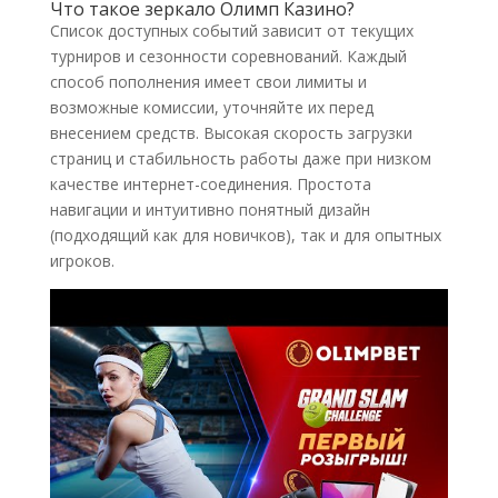
Что такое зеркало Олимп Казино?
Список доступных событий зависит от текущих
турниров и сезонности соревнований. Каждый
способ пополнения имеет свои лимиты и
возможные комиссии, уточняйте их перед
внесением средств. Высокая скорость загрузки
страниц и стабильность работы даже при низком
качестве интернет-соединения. Простота
навигации и интуитивно понятный дизайн
(подходящий как для новичков), так и для опытных
игроков.