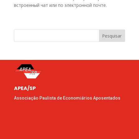
встроенный чат или по электронной почте.
Pesquisar
APEA/SP
Associação Paulista de Economiários Aposentados