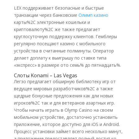
LEX поддерживает безопасные и быстрые
транзакции через банковские
Олимп казино
карты%2C электронные кошельки и
криптовалюту%2C же также предлагает
круглосуточную поддержку клиентов. Гемблеры
регулярно посещают казино с мобильного
устройства в считанные полминуты.
Оператор
делает доплату к выигрышу по ставке типа
«экспресс» в размере ото семь% до пятнадцать%.
Слоты Konami – Las Vegas
Легзо предлагает обширную библиотеку игр от
ведущее мировых разработчиков%2C а также
щедрые бонусные предложения как дли новых
игроков%2C так и для ветеранов азартных игр.
Чтобы начать играть в Olymp Casino на своем
мобильном устройстве, достаточно установить
приложение, которое доступно для iOS и Android.
Процесс установки займет всего несколько минут,
а приложение предоставляет полный доступ ко