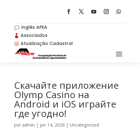
Inglês APEA
v
Associados

Atualização Cadastral
Z
Скачайте приложение
Olymp Casino на
Android и iOS играйте
где угодно!
por
admin
|
jun 14, 2026
|
Uncategorized