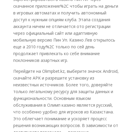
скачанное приложение%2C чтобы играть на деньги
в игровых автоматах и получить автономный
доступ к нужным опциям клуба. Этапа создания
аккаунта ничем не отличается ото регистрации
через официальный сайт или адаптивную
мобильную версию Пин Уп. Казино Лев открылось
еще а 2010 году%2C только по сей день
продолжает привлекать ко себе внимание
поклонников азартных игр.
Перейдите на Olimpbet.kz, выберите значок Android,
скачайте APK и разрешите установку из
неизвестных источников. Более того, доверяйте
только легальному ресурсу для защиты данных и
функциональности. Основным языком
обслуживания в Олимп казино является русский,
что особенно удобно для игроков из Казахстана.
Это облегчает понимание и ускоряет процесс
решения возникающих вопросов. В зависимости от