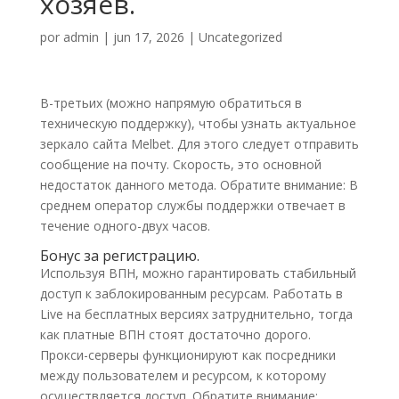
хозяев.
por
admin
|
jun 17, 2026
|
Uncategorized
В-третьих (можно напрямую обратиться в
техническую поддержку), чтобы узнать актуальное
зеркало сайта Melbet. Для этого следует отправить
сообщение на почту. Скорость, это основной
недостаток данного метода. Обратите внимание: В
среднем оператор службы поддержки отвечает в
течение одного-двух часов.
Бонус за регистрацию.
Используя ВПН, можно гарантировать стабильный
доступ к заблокированным ресурсам.
Работать в
Live на бесплатных версиях затруднительно, тогда
как платные ВПН стоят достаточно дорого.
Прокси-серверы функционируют как посредники
между пользователем и ресурсом, к которому
осуществляется доступ. Обратите внимание: