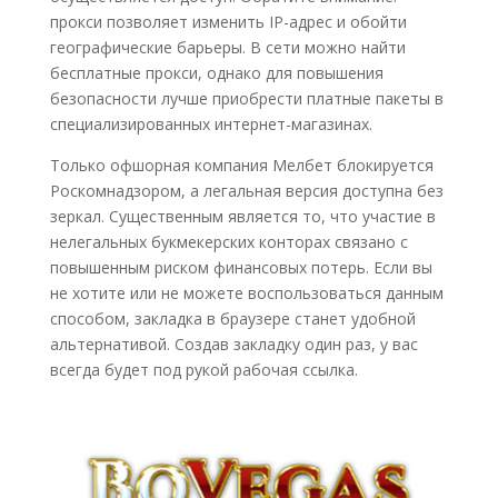
прокси позволяет изменить IP-адрес и обойти
географические барьеры. В сети можно найти
бесплатные прокси, однако для повышения
безопасности лучше приобрести платные пакеты в
специализированных интернет-магазинах.
Только офшорная компания Мелбет блокируется
Роскомнадзором, а легальная версия доступна без
зеркал. Существенным является то, что участие в
нелегальных букмекерских конторах связано с
повышенным риском финансовых потерь. Если вы
не хотите или не можете воспользоваться данным
способом, закладка в браузере станет удобной
альтернативой. Создав закладку один раз, у вас
всегда будет под рукой рабочая ссылка.