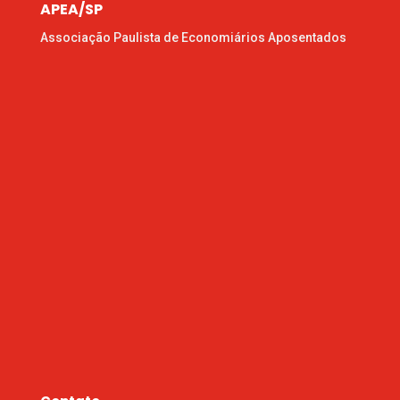
APEA/SP
Associação Paulista de Economiários Aposentados