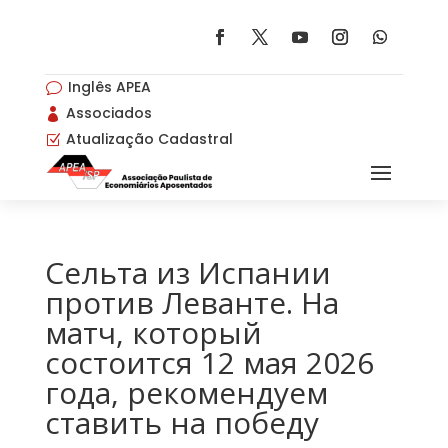
Inglês APEA
v
Associados

Atualização Cadastral
Z
Сельта из Испании
против Леванте. На
матч, который
состоится 12 мая 2026
года, рекомендуем
ставить на победу