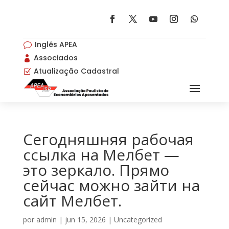
Inglês APEA
v
Associados

Atualização Cadastral
Z
Сегодняшняя рабочая
ссылка на Мелбет —
это зеркало. Прямо
сейчас можно зайти на
сайт Мелбет.
por
admin
|
jun 15, 2026
|
Uncategorized