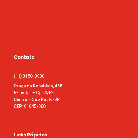
Contato
(11) 3150-0900
Praça da República, 468
6º andar – Cj. 61/62
Centro – São Paulo/SP
CEP: 01045-000
Links Rápidos