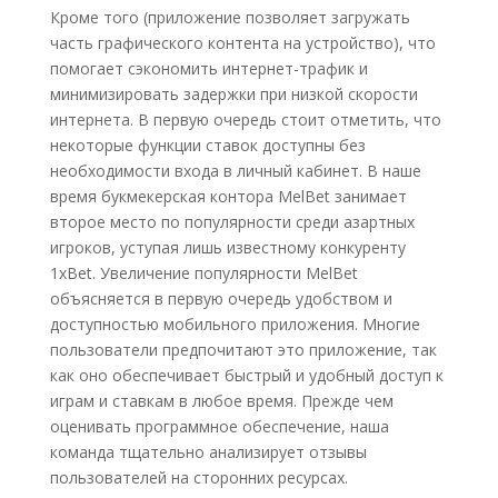
Кроме того (приложение позволяет загружать
часть графического контента на устройство), что
помогает сэкономить интернет-трафик и
минимизировать задержки при низкой скорости
интернета. В первую очередь стоит отметить, что
некоторые функции ставок доступны без
необходимости входа в личный кабинет. В наше
время букмекерская контора MelBet занимает
второе место по популярности среди азартных
игроков, уступая лишь известному конкуренту
1xBet. Увеличение популярности MelBet
объясняется в первую очередь удобством и
доступностью мобильного приложения. Многие
пользователи предпочитают это приложение, так
как оно обеспечивает быстрый и удобный доступ к
играм и ставкам в любое время. Прежде чем
оценивать программное обеспечение, наша
команда тщательно анализирует отзывы
пользователей на сторонних ресурсах.