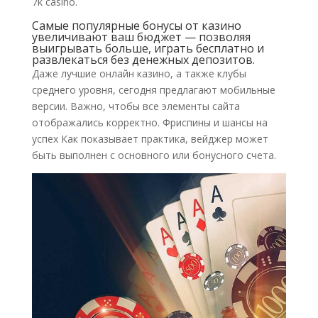
7k casino.
Самые популярные бонусы от казино
увеличивают ваш бюджет — позволяя
выигрывать больше, играть бесплатно и
развлекаться без денежных депозитов.
Даже лучшие онлайн казино, а также клубы
среднего уровня, сегодня предлагают мобильные
версии. Важно, чтобы все элементы сайта
отображались корректно. Фриспины и шансы на
успех Как показывает практика, вейджер может
быть выполнен с основного или бонусного счета.