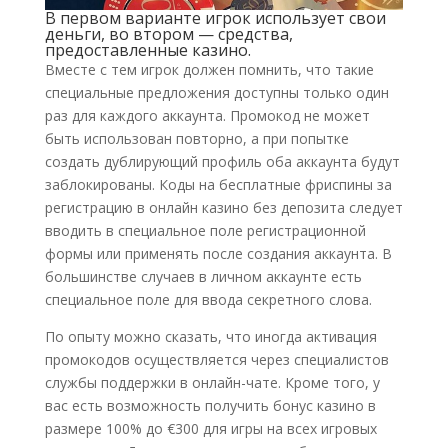
В первом варианте игрок использует свои
деньги, во втором — средства,
предоставленные казино.
Вместе с тем игрок должен помнить, что такие
специальные предложения доступны только один
раз для каждого аккаунта. Промокод не может
быть использован повторно, а при попытке
создать дублирующий профиль оба аккаунта будут
заблокированы. Коды на бесплатные фриспины за
регистрацию в онлайн казино без депозита следует
вводить в специальное поле регистрационной
формы или применять после создания аккаунта. В
большинстве случаев в личном аккаунте есть
специальное поле для ввода секретного слова.
По опыту можно сказать, что иногда активация
промокодов осуществляется через специалистов
службы поддержки в онлайн-чате. Кроме того, у
вас есть возможность получить бонус казино в
размере 100% до €300 для игры на всех игровых