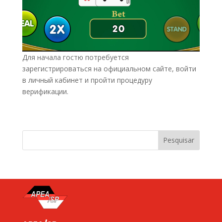
Для начала гостю потребуется
зарегистрироваться на официальном сайте, войти
в личный кабинет и пройти процедуру
верификации.
Pesquisar