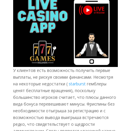
У клиентов есть возможность получить первые
выплаты, не рискуя своими финансами. Несмотря
на некоторые недостатки (
starburst
гемблеры
ценят бесплатные вращения), поскольку
большинство игроков считает, что плюсы данного
вида бонуса перевешивают минусы. Фриспины без
необходимости отыгрыша за регистрацию и с
возможностью вывода выигрыша встречаются
редко, что свидетельствует о щедрости
администрации. Слоты являются классикой казино,