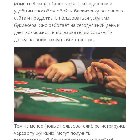
момент. Зеркало 1хбет является надежным и
удобным способом обойти блокировку основного
сайта и продолжать пользоваться услугами
букмекера. Оно работает на сегодняшний день и
дает возможность пользователям сохранять
доступ к своим аккаунтам и ставкам.
Тем не менее (новые пользователи), регистрируясь
через эту функцию, могут получить