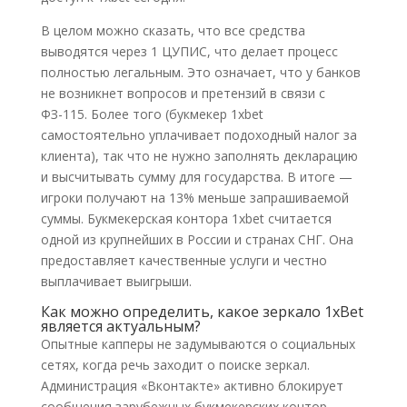
В целом можно сказать, что все средства
выводятся через 1 ЦУПИС, что делает процесс
полностью легальным. Это означает, что у банков
не возникнет вопросов и претензий в связи с
ФЗ-115. Более того (букмекер 1xbet
самостоятельно уплачивает подоходный налог за
клиента), так что не нужно заполнять декларацию
и высчитывать сумму для государства. В итоге —
игроки получают на 13% меньше запрашиваемой
суммы. Букмекерская контора 1xbet считается
одной из крупнейших в России и странах СНГ. Она
предоставляет качественные услуги и честно
выплачивает выигрыши.
Как можно определить, какое зеркало 1xBet
является актуальным?
Опытные капперы не задумываются о социальных
сетях, когда речь заходит о поиске зеркал.
Администрация «Вконтакте» активно блокирует
сообщения зарубежных букмекерских контор.