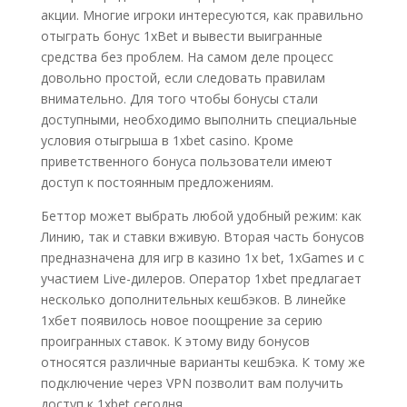
акции. Многие игроки интересуются, как правильно
отыграть бонус 1xBet и вывести выигранные
средства без проблем. На самом деле процесс
довольно простой, если следовать правилам
внимательно. Для того чтобы бонусы стали
доступными, необходимо выполнить специальные
условия отыгрыша в 1xbet casino. Кроме
приветственного бонуса пользователи имеют
доступ к постоянным предложениям.
Беттор может выбрать любой удобный режим: как
Линию, так и ставки вживую. Вторая часть бонусов
предназначена для игр в казино 1x bet, 1xGames и с
участием Live-дилеров. Оператор 1xbet предлагает
несколько дополнительных кешбэков. В линейке
1хбет появилось новое поощрение за серию
проигранных ставок. К этому виду бонусов
относятся различные варианты кешбэка. К тому же
подключение через VPN позволит вам получить
доступ к 1xbet сегодня.