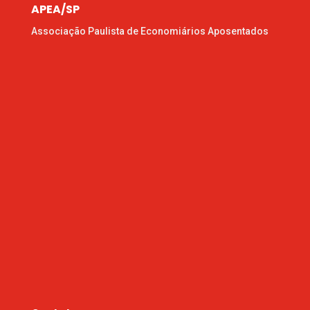
APEA/SP
Associação Paulista de Economiários Aposentados