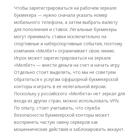
Чтобы зарегистрироваться на рабочем зеркале
букмекера — нужно сначала указать номер
мобильного телефона, а затем выбрать валюту
для пополнения и ставок. Легальные букмекеры
могут принимать ставки исключительно на
спортивные и киберспортивные события, поэтому
компания «Мелбет» ограничивает свою линию.
Игрок может зарегистрироваться на зеркале
«Мелбет» — внести деньги на счет и начать игру.
Отдельно стоит выделить, что мы не советуем
обратиться к услугам оффшорной букмекерской
конторы и играть в ее нелегальной версии.
Поскольку у российского «Мелбета» нет зеркал для
входа из других стран, можно использовать VPN.
По опыту, стоит учитывать, что служба
безопасности букмекерской конторы может
воспринять частую смену серверов как
мошеннические действия и заблокировать аккаунт.