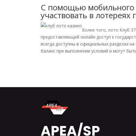
С помощью мобильного 
участвовать в лотереях 
Более того, лото Клуб 3
предоставляющей онлайн доступ к государст
всегда доступны в официальных разделах на
баланс при выполнении условий и могут быт
APEA/SP