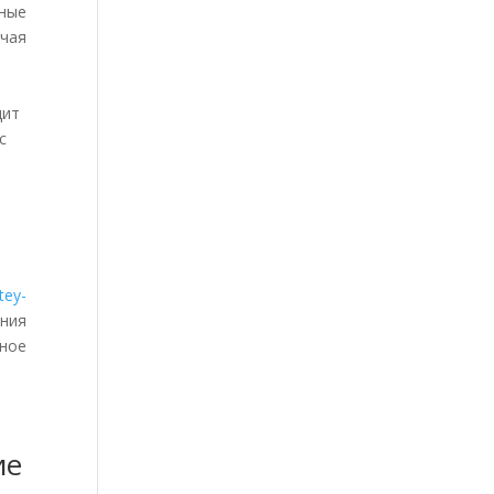
сные
ючая
дит
с
tey-
ения
ьное
ие