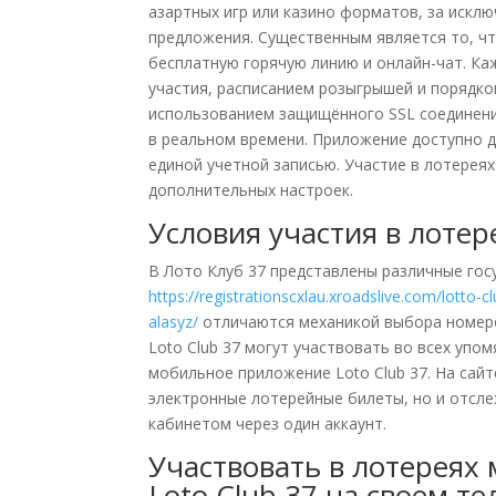
азартных игр или казино форматов, за искл
предложения. Существенным является то, чт
бесплатную горячую линию и онлайн-чат. К
участия, расписанием розыгрышей и порядк
использованием защищённого SSL соединения
в реальном времени. Приложение доступно дл
единой учетной записью. Участие в лотерея
дополнительных настроек.
Условия участия в лотер
В Лото Клуб 37 представлены различные гос
https://registrationscxlau.xroadslive.com/lott
alasyz/
отличаются механикой выбора номер
Loto Club 37 могут участвовать во всех уп
мобильное приложение Loto Club 37. На сай
электронные лотерейные билеты, но и отсл
кабинетом через один аккаунт.
Участвовать в лотереях
Loto Club 37 на своем те