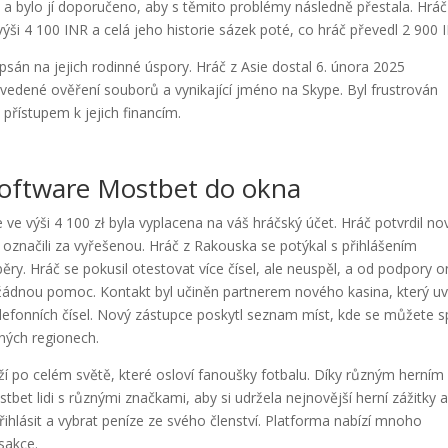
a a bylo jí doporučeno, aby s těmito problémy následně přestala. Hráč
ýši 4 100 INR a celá jeho historie sázek poté, co hráč převedl 2 900 
psán na jejich rodinné úspory. Hráč z Asie dostal 6. února 2025
ovedené ověření souborů a vynikající jméno na Skype. Byl frustrován
přístupem k jejich financím.
 software Mostbet do okna
ve výši 4 100 zł byla vyplacena na váš hráčský účet. Hráč potvrdil n
 označili za vyřešenou. Hráč z Rakouska se potýkal s přihlášením
ěry. Hráč se pokusil otestovat více čísel, ale neuspěl, a od podpory o
žádnou pomoc. Kontakt byl učiněn partnerem nového kasina, který uv
lefonních čísel. Nový zástupce poskytl seznam míst, kde se můžete sp
zných regionech.
ží po celém světě, které osloví fanoušky fotbalu. Díky různým herním
bet lidi s různými značkami, aby si udržela nejnovější herní zážitky 
lásit a vybrat peníze ze svého členství. Platforma nabízí mnoho
nsakce.