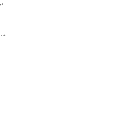
ož
azu.