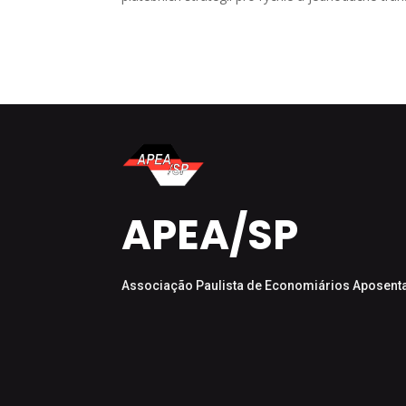
APEA/SP
Associação Paulista de Economiários Aposen