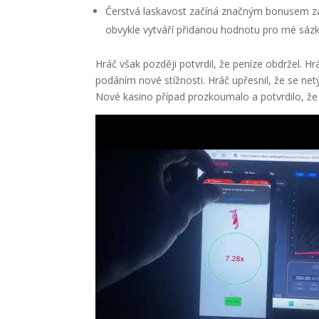
Čerstvá laskavost začíná značným bonusem za p
obvykle vytváří přidanou hodnotu pro mé sázko
Hráč však později potvrdil, že peníze obdržel. Hr
podáním nové stížnosti. Hráč upřesnil, že se net
Nové kasino případ prozkoumalo a potvrdilo, že