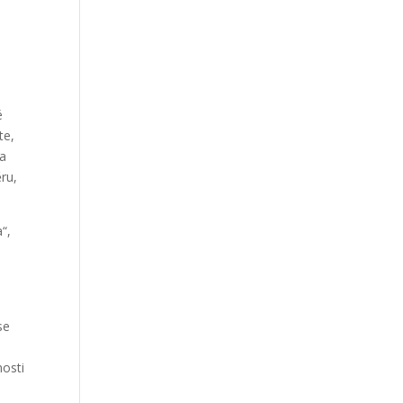
é
te,
ka
ru,
“,
se
nosti
a