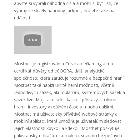
abyste si vybrali náhodná čísla a mohli si být jisti, že
vyhrajete skvělý náhodný jackpot, hrajete také na
události.
Mostbet je registrován u Curacao eGaming a má
certifikát důvěry od eCOGRA, další analytické
společnosti, která zaručuje rozumné a bezpečné hraní.
Mostbet také nabízí určité herní možnosti, včetně
jednotlivých sázek, akumulátorů, systémových sázek a
sázek live. Mají také sekci kasin s přístavy, stolními
hrami, investory v reálném čase a mnoha dalšími.
Mostbet má uživatelsky přívětivé webové stránky a
mobilní aplikaci, která umožňuje uživatelům sledovat
jejich vlastnosti kdykoli a kdekoli. Mostbet poskytuje
pákistánským hráčům kompletní seznam bezpečných