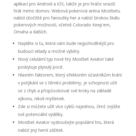
aplikací pro Android a iOS, takže je pro hráče snazší
hrát mimo domov. Webová pokerová aréna Mostbetu
nabízí útočiště pro fanoušky her a nabízí širokou škálu
pokerových možností, včetně Colorado Keep'em,
Omaha a dalších.
Najděte si tu, která vám bude nejpohodlnější pro
budoucí vklady a možné výběry.
Nový celulární typ nové hry Mostbet Aviator také
poskytuje plynulý pocit.
Hlavním faktorem, který efektivním účastníkům brání
v potýkání se s těmito problémy, je schopnost učit
se z chyb a přizpůsobovat své kroky na základě
výkonu, nikoli myšlenek.
Zde si můžete užít více cyklů najednou, čímž zvýšíte
své potenciální výdělky.
Mostbet Aviator vyzkoušejte populární hru, která
nabízí jiný herní zážitek.