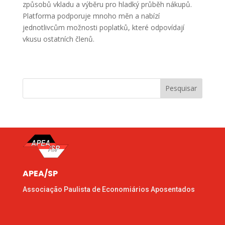
způsobů vkladu a výběru pro hladký průběh nákupů.
Platforma podporuje mnoho měn a nabízí
jednotlivcům možnosti poplatků, které odpovídají
vkusu ostatních členů.
Pesquisar
APEA/SP
Associação Paulista de Economiários Aposentados