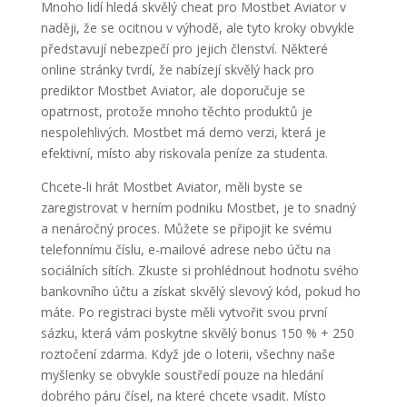
Mnoho lidí hledá skvělý cheat pro Mostbet Aviator v
naději, že se ocitnou v výhodě, ale tyto kroky obvykle
představují nebezpečí pro jejich členství. Některé
online stránky tvrdí, že nabízejí skvělý hack pro
prediktor Mostbet Aviator, ale doporučuje se
opatrnost, protože mnoho těchto produktů je
nespolehlivých. Mostbet má demo verzi, která je
efektivní, místo aby riskovala peníze za studenta.
Chcete-li hrát Mostbet Aviator, měli byste se
zaregistrovat v herním podniku Mostbet, je to snadný
a nenáročný proces. Můžete se připojit ke svému
telefonnímu číslu, e-mailové adrese nebo účtu na
sociálních sítích. Zkuste si prohlédnout hodnotu svého
bankovního účtu a získat skvělý slevový kód, pokud ho
máte. Po registraci byste měli vytvořit svou první
sázku, která vám poskytne skvělý bonus 150 % + 250
roztočení zdarma. Když jde o loterii, všechny naše
myšlenky se obvykle soustředí pouze na hledání
dobrého páru čísel, na které chcete vsadit. Místo