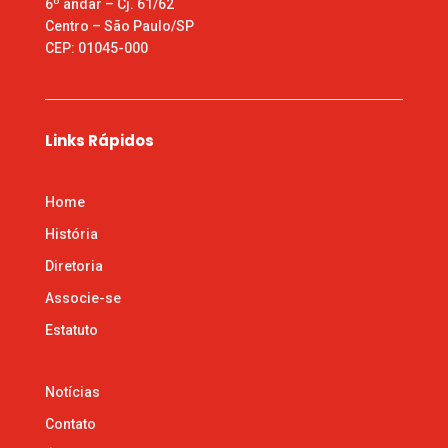
6º andar – Cj. 61/62
Centro – São Paulo/SP
CEP: 01045-000
Links Rápidos
Home
História
Diretoria
Associe-se
Estatuto
Notícias
Contato