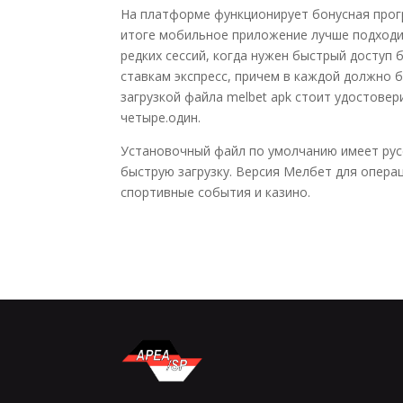
На платформе функционирует бонусная прог
итоге мобильное приложение лучше подходит
редких сессий, когда нужен быстрый доступ 
ставкам экспресс, причем в каждой должно 
загрузкой файла melbet apk стоит удостове
четыре.один.
Установочный файл по умолчанию имеет русс
быструю загрузку. Версия Мелбет для опера
спортивные события и казино.