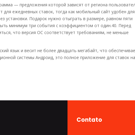
рамма — предложения которой зависят от региона пользовател
 для ежедневных ставок, тогда как мобильный сайт удобен для
без установки. Подарок нужно отыграть в размере, равном пяти
быть минимум три события с коэффициентом от один.40. Перед
риться, что версия ОС соответствует требованиям, не меньше
кий язык и весит не более двадцать мегабайт, что обеспечива
ционной системы Андроид, это полное приложение для ставок н
Contato