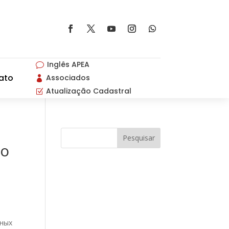
Inglês APEA
v
ato
Associados

Atualização Cadastral
Z
Pesquisar
го
жных