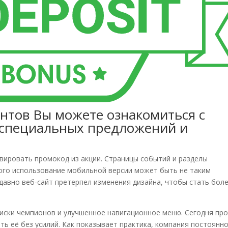
ентов Вы можете ознакомиться с
 специальных предложений и
ивировать промокод из акции. Страницы событий и разделы
того использование мобильной версии может быть не таким
давно веб-сайт претерпел изменения дизайна, чтобы стать бол
писки чемпионов и улучшенное навигационное меню. Сегодня пр
ать её без усилий. Как показывает практика, компания постоянн