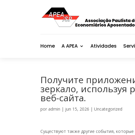
Home
A APEA
Atividades
Serv
Получите приложени
зеркало, используя
веб-сайта.
por
admin
|
jun 15, 2026
|
Uncategorized
Существуют также другие события, которые 