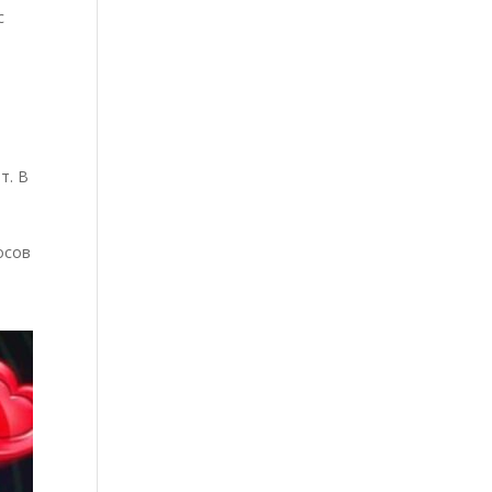
с
т. В
осов