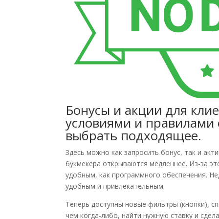
Бонусы и акции для кли
условиями и правилами
выбрать подходящее.
Здесь можно как запросить бонус, так и акт
букмекера открываются медленнее. Из-за э
удобным, как программного обеспечения. Не
удобным и привлекательным.
Теперь доступны новые фильтры (кнопки), с
чем когда-либо, найти нужную ставку и сдел