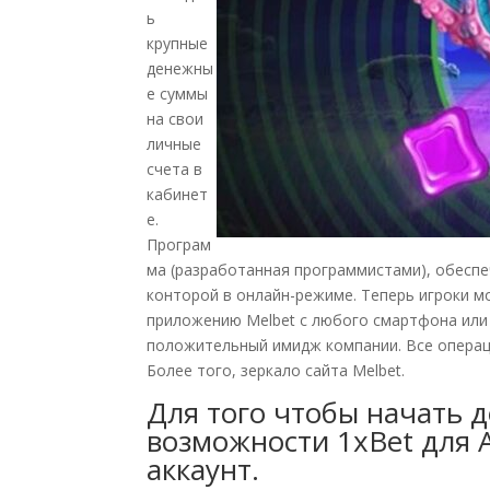
ь
крупные
денежны
е суммы
на свои
личные
счета в
кабинет
е.
Програм
ма (разработанная программистами), обеспе
конторой в онлайн-режиме. Теперь игроки м
приложению Melbet с любого смартфона или
положительный имидж компании. Все операц
Более того, зеркало сайта Melbet.
Для того чтобы начать д
возможности 1xBet для 
аккаунт.