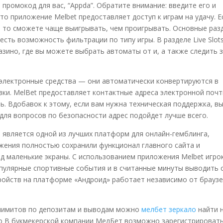
промокод для вас, “Appda”. Обратите внимание: введите его и
то приложение Melbet предоставляет доступ к играм на удачу. Е
, то сможете чаще выигрывать, чем проигрывать.
Основные раз
есть возможность фильтрации по типу игры. В разделе Live Slot
зино, где вы можете выбрать автоматы от и, а также следить 
и электронные средства — они автоматически конвертируются в
вки. MelBet предоставляет контактные адреса электронной поч
ь. Вдобавок к этому, если вам нужна техническая поддержка, в
 для вопросов по безопасности адрес подойдет лучше всего.
 является одной из лучших платформ для онлайн-гемблинга,
ожения полностью сохранили функционал главного сайта и
од маленькие экраны. С использованием приложения Melbet игро
опулярные спортивные события и в считанные минуты выводить 
ройств на платформе «Андроид» работает независимо от браузе
.
 лимитов по депозитам и выводам можно
мелбет зеркало
найти 
то В букмекерской компании МелБет возможно зарегистрироват