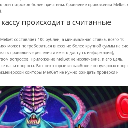
ть опыт игроков более приятным. Сравнение приложения Melbet 
.
 кассу происходит в считанные
elbet составляет 100 рублей, а минимальная ставка, всего 10
циях может потребоваться внесение более крупной суммы на сче
имать правильные решения и иметь доступ к информации),
вом вопросов. Приложение MelBet не исключение, и его цель,
все ваши вопросы. Вот некоторые из наиболее популярных вопр
букмекерской конторы Мелбет не нужно ожидать проверки и