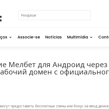
iços
Associe-se
Notícias
Multimídia
Cont
е Мелбет для Андроид через
 рабочий домен с официально
могут предоставить бесплатные спины или бонус на ввод дене