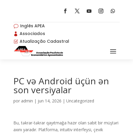
Inglês APEA
v
Associados

Atualização Cadastral
Z
PC və Android üçün ən
son versiyalar
por
admin
|
jun 14, 2026
|
Uncategorized
Bu, təkrar-təkrar qayıtmağa hazır olan sabit bir müştəri
axını yaradır. Platforma, intuitiv interfeysi, çevik