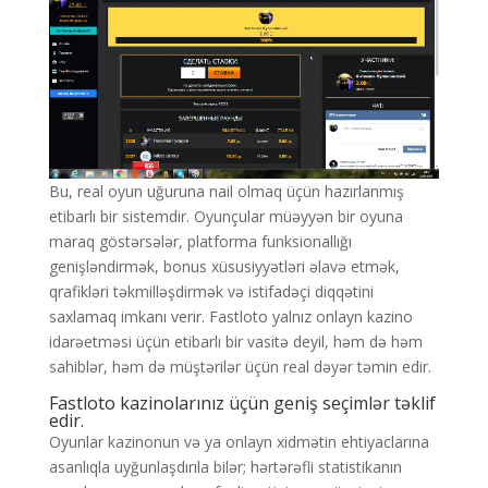
Bu, real oyun uğuruna nail olmaq üçün hazırlanmış
etibarlı bir sistemdir. Oyunçular müəyyən bir oyuna
maraq göstərsələr, platforma funksionallığı
genişləndirmək, bonus xüsusiyyətləri əlavə etmək,
qrafikləri təkmilləşdirmək və istifadəçi diqqətini
saxlamaq imkanı verir. Fastloto yalnız onlayn kazino
idarəetməsi üçün etibarlı bir vasitə deyil, həm də həm
sahiblər, həm də müştərilər üçün real dəyər təmin edir.
Fastloto kazinolarınız üçün geniş seçimlər təklif
edir.
Oyunlar kazinonun və ya onlayn xidmətin ehtiyaclarına
asanlıqla uyğunlaşdırıla bilər; hərtərəfli statistikanın