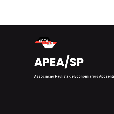
APEA/SP
Associação Paulista de Economiários Aposen