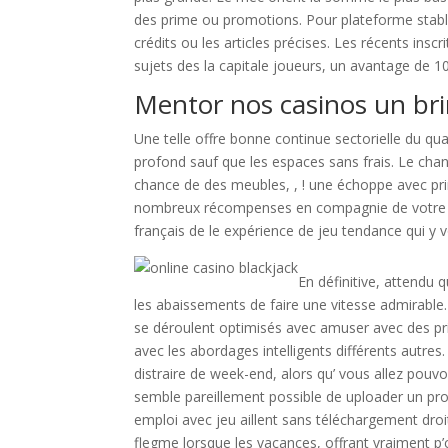
des prime ou promotions. Pour plateforme stabl
crédits ou les articles précises. Les récents insc
sujets des la capitale joueurs, un avantage de 
Mentor nos casinos un bri
Une telle offre bonne continue sectorielle du qu
profond sauf que les espaces sans frais. Le c
chance de des meubles, , ! une échoppe avec pri
nombreux récompenses en compagnie de votre né
français de le expérience de jeu tendance qui y 
En définitive, attend
les abaissements de faire une vitesse admirable
se déroulent optimisés avec amuser avec des pri
avec les abordages intelligents différents autres
distraire de week-end, alors qu’ vous allez pouvo
semble pareillement possible de uploader un pro
emploi avec jeu aillent sans téléchargement droi
flegme lorsque les vacances, offrant vraiment p’