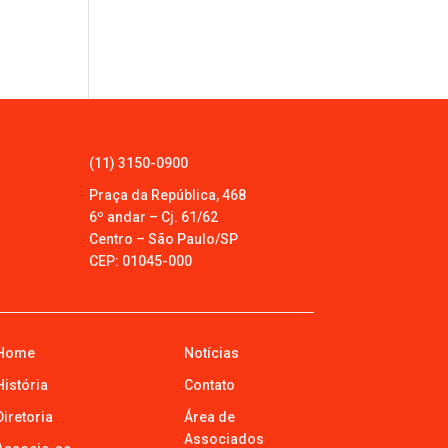
(11) 3150-0900
Praça da República, 468
6º andar – Cj. 61/62
Centro – São Paulo/SP
CEP: 01045-000
Home
Notícias
História
Contato
Diretoria
Área de
Associados