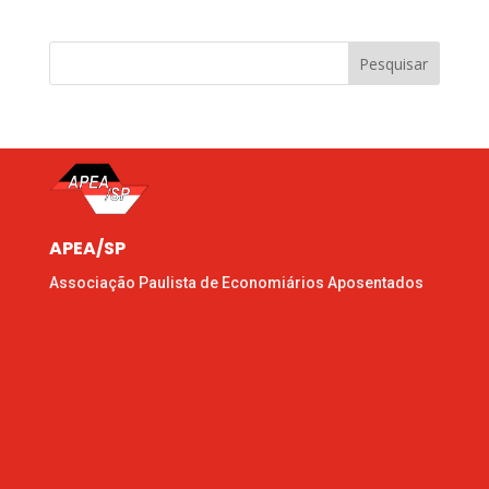
Pesquisar
APEA/SP
Associação Paulista de Economiários Aposentados