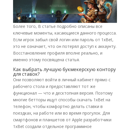
Более того, В статье подробно описаны все
ключевые моменты, касающиеся данного процесса.
Если игрок забыл свой логин или пароль от 1xBet,
это не означает, что он потерял доступ к аккаунту.
Восстановление профиля вполне реально, и
именно этому посвящена статья.
Как выбрать лучшую букмекерскую контору
для ставок?
Они позволяют войти в личный кабинет прямо с
рабочего стола и предоставляют тот же
функционал — что и десктопная версия. Поэтому
многие бетторы ищут способы скачать 1xBet на
телефон, чтобы комфортно делать ставки в
поездках, на работе или во время прогулок. Для
смартфонов и планшетов от Apple разработчики
1xBet создали отдельное программное