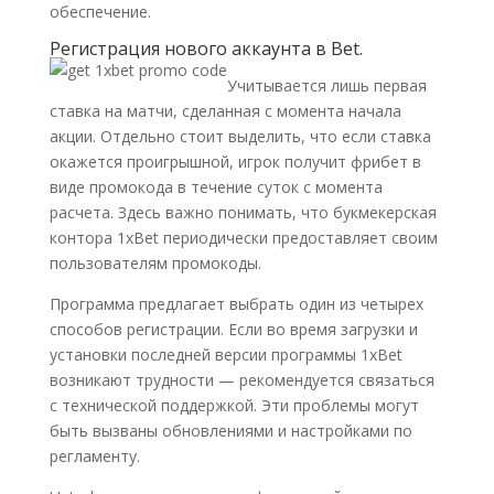
обеспечение.
Регистрация нового аккаунта в Bet.
Учитывается лишь первая
ставка на матчи, сделанная с момента начала
акции. Отдельно стоит выделить, что если ставка
окажется проигрышной, игрок получит фрибет в
виде промокода в течение суток с момента
расчета. Здесь важно понимать, что букмекерская
контора 1xBet периодически предоставляет своим
пользователям промокоды.
Программа предлагает выбрать один из четырех
способов регистрации. Если во время загрузки и
установки последней версии программы 1xBet
возникают трудности — рекомендуется связаться
с технической поддержкой. Эти проблемы могут
быть вызваны обновлениями и настройками по
регламенту.