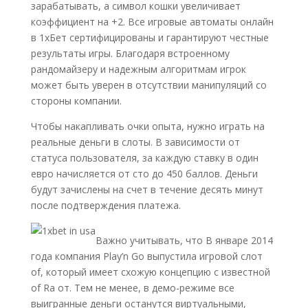
зарабатывать, а символ кошки увеличивает
коэффициент на +2. Все игровые автоматы онлайн
в 1хБет сертифицированы и гарантируют честные
результаты игры. Благодаря встроенному
рандомайзеру и надежным алгоритмам игрок
может быть уверен в отсутствии манипуляций со
стороны компании.
Чтобы накапливать очки опыта, нужно играть на
реальные деньги в слоты. В зависимости от
статуса пользователя, за каждую ставку в один
евро начисляется от сто до 450 баллов. Деньги
будут зачислены на счет в течение десять минут
после подтверждения платежа.
Важно учитывать, что В январе 2014
года компания Play’n Go выпустила игровой слот
of, который имеет схожую концепцию с известной
of Ra от. Тем не менее, в демо-режиме все
выигранные деньги останутся виртуальными,