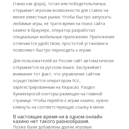
(таких как фора), тотал или победитель/ничья,
открывает игрокам возможности для ставок на
менее известные рынки. Чтобы быстро запускать
любимые игры, не тратя время на поиск сайта
казино в браузере, оператор разработал
специальные мобильные приложения. Приложения
отличаются удобством, простотой установки и
позволяют быстро переходить к играм.
Для пользователей из России сайт автоматически
открывается на русском языке. Заслуживает
внимания тот факт, что управление сайтом
осуществляется оператором N.V.,
зарегистрированным на Кюрасао. Раздел
букмекерской конторы размещен на главной
странице. Чтобы перейти к играм казино, нужно
кликнуть на соответствующую ссылку в меню.
В настоящее время ни в одном онлайн
казино нет такого разнообразия.
Позже были добавлены другие игровые