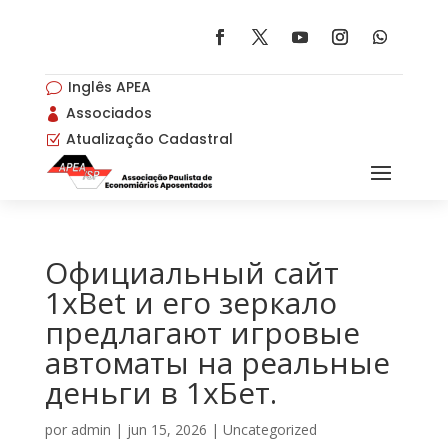
Inglês APEA
v
Associados

Atualização Cadastral
Z
Официальный сайт
1xBet и его зеркало
предлагают игровые
автоматы на реальные
деньги в 1хБет.
por
admin
|
jun 15, 2026
|
Uncategorized