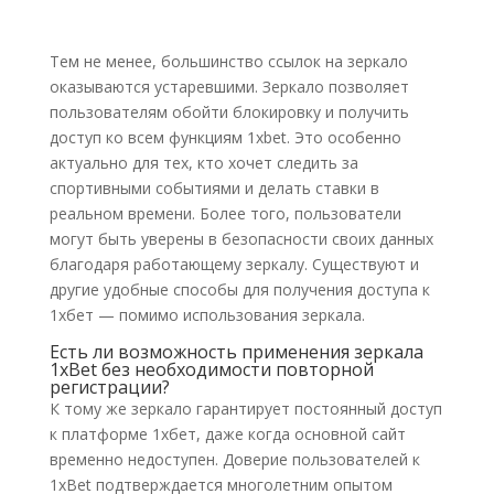
Тем не менее, большинство ссылок на зеркало
оказываются устаревшими. Зеркало позволяет
пользователям обойти блокировку и получить
доступ ко всем функциям 1xbet. Это особенно
актуально для тех, кто хочет следить за
спортивными событиями и делать ставки в
реальном времени. Более того, пользователи
могут быть уверены в безопасности своих данных
благодаря работающему зеркалу.
Существуют и
другие удобные способы для получения доступа к
1хбет — помимо использования зеркала.
Есть ли возможность применения зеркала
1xBet без необходимости повторной
регистрации?
К тому же зеркало гарантирует постоянный доступ
к платформе 1хбет, даже когда основной сайт
временно недоступен. Доверие пользователей к
1xBet подтверждается многолетним опытом