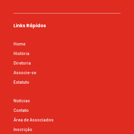
Links Rápidos
Home
História
Diretoria
Associe-se
Estatuto
Notícias
Contato
Área de Associados
Inscrição