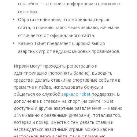
способов — это поиск информации в поисковых
системах.
Обратите внимание, что мобильная версия
сайта, открывающаяся через зеркало, ничем не
отличается от официального сайта.
Казино 1xBet предлагает широкий выбор
азартных игр от ведущих мировых провайдеров.
Игроки могут проходить регистрацию и
идентификацию (пополнять баланс), выводить
средства, делать ставки на спортивные события в
прематче и лайве, использовать бонусы и
общаться со службой
зеркало 1xbet
поддержки. В
дополнение к ставкам на спорт (на сайте 1xBet
доступны и другие азартные развлечения — казино
и live-казино с реальными дилерами), тотализатор,
лотереи и покер. Вместе с тем делать ставки и
наслаждаться азартными играми можно как на
настольной версии сайта, так и с помощью