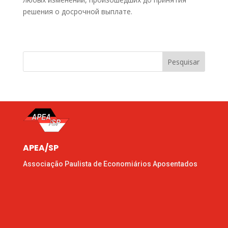
решения о досрочной выплате.
Pesquisar
APEA/SP
Associação Paulista de Economiários Aposentados