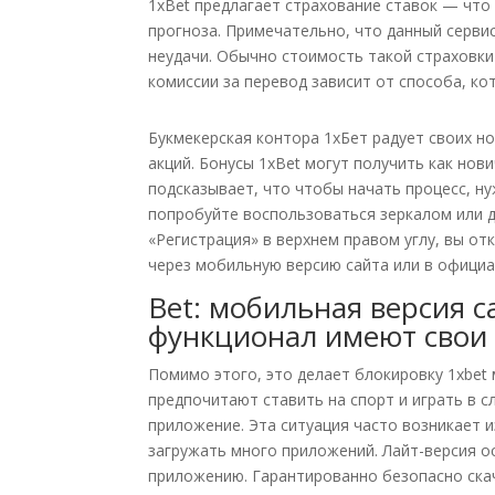
1xBet предлагает страхование ставок — что
прогноза. Примечательно, что данный серви
неудачи. Обычно стоимость такой страховки
комиссии за перевод зависит от способа, ко
Букмекерская контора 1хБет радует своих н
акций. Бонусы 1xBet могут получить как нов
подсказывает, что чтобы начать процесс, ну
попробуйте воспользоваться зеркалом или д
«Регистрация» в верхнем правом углу, вы о
через мобильную версию сайта или в офици
Bet: мобильная версия с
функционал имеют свои 
Помимо этого, это делает блокировку 1xbe
предпочитают ставить на спорт и играть в с
приложение. Эта ситуация часто возникает 
загружать много приложений. Лайт-версия 
приложению. Гарантированно безопасно ска