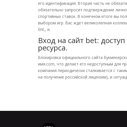
его идентификация. Вторая часть не обязате
обязательно запросит подтверждение личнос
спортивных ставок. В конечном итоге вы по
выбором игр. Вас ждет великолепная коллекц
Ent,, и.
Вход на сайт bet: досту
ресурса.
Блокировка официального сайта букмекерско
имя.com, что делает его недоступным для пр
компания периодически сталкивается с таки
на получение российской лицензии), и ситуа