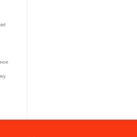
Net
нное
вку