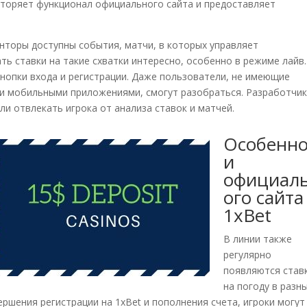
торяет функционал официального сайта и предоставляет
нторы доступны события, матчи, в которых управляет
ать ставки на такие схватки интересно, особенно в режиме лайв.
кнопки входа и регистрации. Даже пользователи, не имеющие
и мобильными приложениями, смогут разобраться. Разработчи
и отвлекать игрока от анализа ставок и матчей.
Особенно
и
официал
ого сайта
1xBet
В линии также
регулярно
появляются став
на погоду в разн
ершения регистрации на 1xBet и пополнения счета, игроки могут