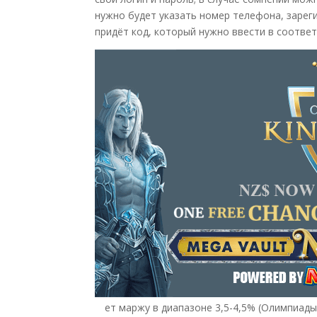
нужно будет указать номер телефона, зарег
придёт код, который нужно ввести в соотве
ет маржу в диапазоне 3,5-4,5% (Олимпиады