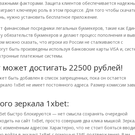
я важными факторами. Защита клиентов обеспечивается надежн
 играют ключевую роль в этом процессе.
Для того чтобы скачат
ень, нужно установить бесплатное приложение.
 финансовые посредники легальных букмекеров, такие как Еди
у обязательств букмекеров и делают процесс пополнения и вы
м можно сказать, что игроки из России не сталкиваются с
гут быть произведены используя банковские карты VISA и, сис
ектронные платежные системы.
 может достигать 22500 рублей!
жет быть добавлен в список запрещенных, пока он остается
ркало 1xBet не имеет постоянного адреса. Размер комиссии зав
го зеркала 1xbet:
xBet быстро блокируются — нет смысла сохранять очередной
ходить на сайт 1xBet, просто совершив два клика мышкой. Зерк
 с изменённым адресом. Характерно, что не стоит бояться ввод
жно войти в аккаунт 1xBet с помощью SMS-подтверждения. Вам