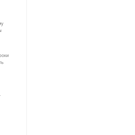
му
ы
роки
ть
.