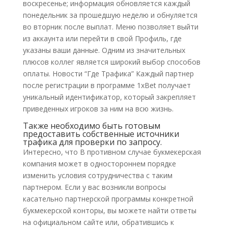
воскресенье; информация обновляется каждый
понедельник за прошедшую неделю и обнуляется
во вторник после выплат. Меню позволяет выйти
из аккаунта или перейти в свой Профиль, где
указаны ваши данные. Одним из значительных
плюсов коллег является широкий выбор способов
оплаты. Новости “Где Трафика” Каждый партнер
после регистрации в программе 1xBet получает
уникальный идентификатор, который закрепляет
приведенных игроков за ним на всю жизнь.
Также необходимо быть готовым
предоставить собственные источники
трафика для проверки по запросу.
Интересно, что В противном случае букмекерская
компания может в одностороннем порядке
изменить условия сотрудничества с таким
партнером. Если у вас возникли вопросы
касательно партнерской программы конкретной
букмекерской конторы, вы можете найти ответы
на официальном сайте или, обратившись к