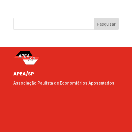
Pesquisar
APEA/SP
Associação Paulista de Economiários Aposentados