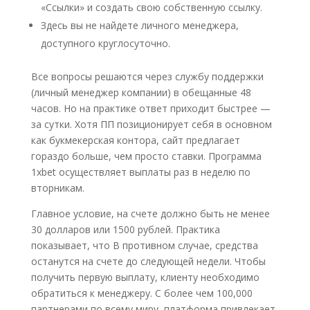
«Ссылки» и создать свою собственную ссылку.
Здесь вы не найдете личного менеджера,
доступного круглосуточно.
Все вопросы решаются через службу поддержки
(личный менеджер компании) в обещанные 48
часов. Но на практике ответ приходит быстрее —
за сутки. Хотя ПП позиционирует себя в основном
как букмекерская контора, сайт предлагает
гораздо больше, чем просто ставки. Программа
1xbet осуществляет выплаты раз в неделю по
вторникам.
Главное условие, на счете должно быть не менее
30 долларов или 1500 рублей. Практика
показывает, что В противном случае, средства
останутся на счете до следующей недели. Чтобы
получить первую выплату, клиенту необходимо
обратиться к менеджеру. С более чем 100,000
партнерами по всему миру, платформа привлекает