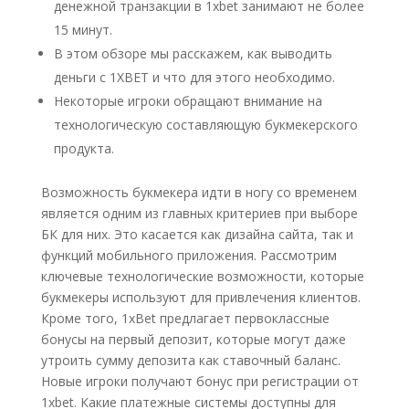
денежной транзакции в 1xbet занимают не более
15 минут.
В этом обзоре мы расскажем, как выводить
деньги с 1XBET и что для этого необходимо.
Некоторые игроки обращают внимание на
технологическую составляющую букмекерского
продукта.
Возможность букмекера идти в ногу со временем
является одним из главных критериев при выборе
БК для них. Это касается как дизайна сайта, так и
функций мобильного приложения. Рассмотрим
ключевые технологические возможности, которые
букмекеры используют для привлечения клиентов.
Кроме того, 1xBet предлагает первоклассные
бонусы на первый депозит, которые могут даже
утроить сумму депозита как ставочный баланс.
Новые игроки получают бонус при регистрации от
1xbet. Какие платежные системы доступны для