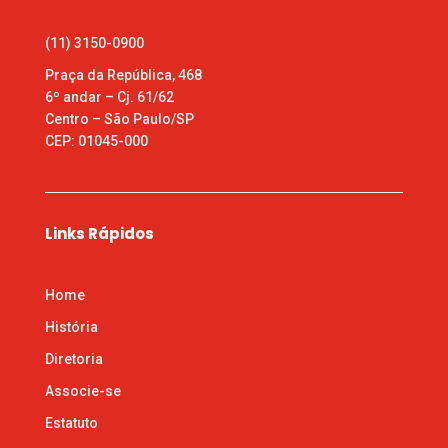
(11) 3150-0900
Praça da República, 468
6º andar – Cj. 61/62
Centro – São Paulo/SP
CEP: 01045-000
Links Rápidos
Home
História
Diretoria
Associe-se
Estatuto