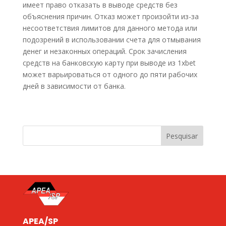
имеет право отказать в выводе средств без
объяснения причин. Отказ может произойти из-за
несоответствия лимитов для данного метода или
подозрений в использовании счета для отмывания
денег и незаконных операций. Срок зачисления
средств на банковскую карту при выводе из 1xbet
может варьироваться от одного до пяти рабочих
дней в зависимости от банка.
Pesquisar
APEA/SP