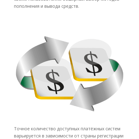
пополнения и вывода средств.
Точное количество доступных платёжных систем
варьируется в зависимости от страны регистрации