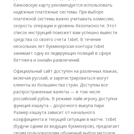
банковскую карту рекомендуется использовать
надёжные платёжные системы. При выборе
платёжной системы важно учитывать комиссию,
скорость операции и уровень безопасности. Этот
список инструкций поможет вам успешно вывести
средства со своего счета 1xbet. В течение
нескольких лет букмекерская контора 1xbet
занимает одну из лидирующих позиций в сфере
беттинга и онлайн-развлечений.
Официальный сайт доступен на различных языках,
включая русский, и зарегистрироваться могут
клиенты из большинства стран. Доступны все
распространенные валюты — в том числе
российский рубль. В режиме лайв игроку доступна
функция кэшаута – досрочного выкупа пари.
Размер кэшаута зависит от начального
коэффициента и текущей ситуации в матче. 1xBet
(будучи одним из ведущих букмекеров), предлагает
своим пользователям обширный выбор методов