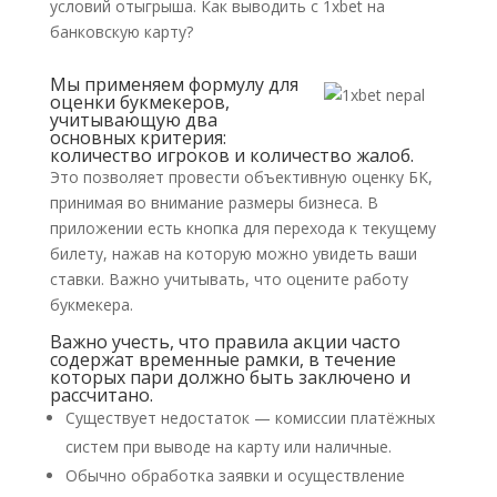
условий отыгрыша. Как выводить с 1xbet на
банковскую карту?
Мы применяем формулу для
оценки букмекеров,
учитывающую два
основных критерия:
количество игроков и количество жалоб.
Это позволяет провести объективную оценку БК,
принимая во внимание размеры бизнеса. В
приложении есть кнопка для перехода к текущему
билету, нажав на которую можно увидеть ваши
ставки. Важно учитывать, что оцените работу
букмекера.
Важно учесть, что правила акции часто
содержат временные рамки, в течение
которых пари должно быть заключено и
рассчитано.
Существует недостаток — комиссии платёжных
систем при выводе на карту или наличные.
Обычно обработка заявки и осуществление