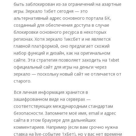
быть заблокирован из-за ограничений на азартные
игры. Зеркало 1хбет сегодня — это
альтернативный адрес основного портала БК,
созданный для обеспечения доступа в случае
блокировки основного ресурса в некоторых
регионах. Хотя зеркало 1иксбет и не является
главной платформой, оно предлагает схожий
набор функций и дизайн, как на оригинальном
сайте. Эта стратегия позволяет заходить на 1xbet
официальный сайт для игры на деньги через
зеркало — поскольку новый сайт не отличается от
старого.
Вся личная информация хранится в
зашифрованном виде на серверах —
соответствующих международным стандартам
безопасности. Запомните моё имя, email и адрес
сайта в этом браузере для дальнейших
комментариев. Например (если вам срочно нужна
ставка на live-событие 1хБет), но у вас нет времени