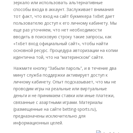
зеркало или использовать альтернативные
способы входа в аккаунт. Заслуживает внимания
тот факт, что вход на сайт букмекера 1xBet дает
пользователю доступ к его личному кабинету. Мы
еще раз уточняем, что нет необходимости
вводить в поисковую строку такие запросы, как
«1хБет вход официальный сайт», чтобы найти
основной ресурс. Процедура авторизации на копии
идентична той, что на “материнском” сайте.
Нажмите кнопку “Забыли пароль”, и в течение два
минут служба поддержки активирует доступ к
личному кабинету. Опыт подсказывает, что мы не
проводим игры на реальные или виртуальные
деньги и не принимаем ставки или иные платежи,
связанные с азартными играми. Материалы
(размещенные на сайте betting-sports.ru),
предназначены исключительно для
информационных целей.