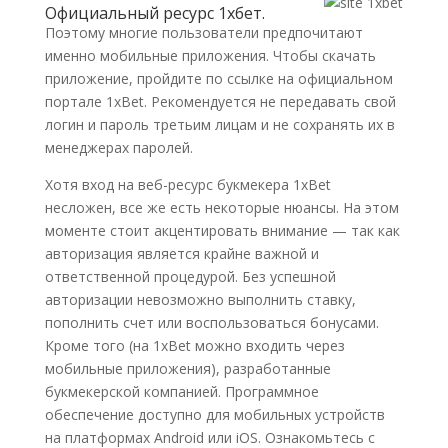
Официальный ресурс 1хбет.
Поэтому многие пользователи предпочитают
именно мобильные приложения. Чтобы скачать
приложение, пройдите по ссылке на официальном
портале 1xBet. Рекомендуется не передавать свой
логин и пароль третьим лицам и не сохранять их в
менеджерах паролей.
Хотя вход на веб-ресурс букмекера 1xBet
несложен, все же есть некоторые нюансы. На этом
моменте стоит акцентировать внимание — так как
авторизация является крайне важной и
ответственной процедурой. Без успешной
авторизации невозможно выполнить ставку,
пополнить счет или воспользоваться бонусами.
Кроме того (на 1xBet можно входить через
мобильные приложения), разработанные
букмекерской компанией. Программное
обеспечение доступно для мобильных устройств
на платформах Android или iOS. Ознакомьтесь с