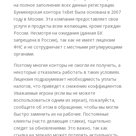
на полное заполнение всех данных регистрации.
Букмекерская контора 1xBet была основана в 2007
году в Москве. Эта компания предоставляет свои
услуги и продукты всем желающим, кроме граждан
России. Несмотря на ожидания (данная БК
запрещена в России), так как не имеет лицензии
ФНС и не сотрудничает с местными регулирующими
органами.
Поэтому многие конторы не смогли ее получить, а
некоторые отказались работать в таких условиях.
Лицензия подразумевает необходимость уплаты
налогов, что приведет к снижению коэффициентов.
Уважаемые игроки (если вы не можете
воспользоваться одним из зеркал), пожалуйста,
сообщите об этом в обращении, чтобы мы могли
быстро заменить их на рабочие. Постоянные
клиенты (часто делающие ставки), тщательно
следят за обновлениями. Это важно, так как
ссылка на зеркало может потерять актуальность