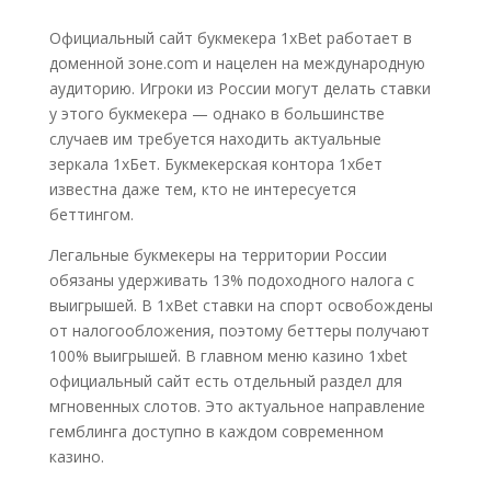
Официальный сайт букмекера 1xBet работает в
доменной зоне.com и нацелен на международную
аудиторию. Игроки из России могут делать ставки
у этого букмекера — однако в большинстве
случаев им требуется находить актуальные
зеркала 1хБет. Букмекерская контора 1xбет
известна даже тем, кто не интересуется
беттингом.
Легальные букмекеры на территории России
обязаны удерживать 13% подоходного налога с
выигрышей. В 1xBet ставки на спорт освобождены
от налогообложения, поэтому беттеры получают
100% выигрышей. В главном меню казино 1xbet
официальный сайт есть отдельный раздел для
мгновенных слотов. Это актуальное направление
гемблинга доступно в каждом современном
казино.