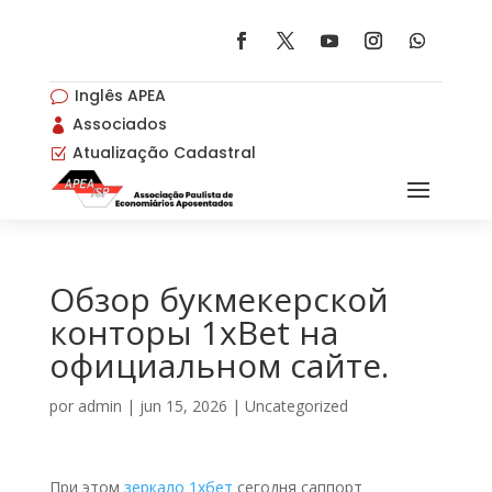
Inglês APEA
v
Associados

Atualização Cadastral
Z
Обзор букмекерской
конторы 1xBet на
официальном сайте.
por
admin
|
jun 15, 2026
|
Uncategorized
При этом
зеркало 1хбет
сегодня саппорт