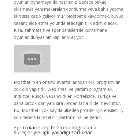
oyunları oynamaya da hazırsınız. Sadece birkaç
tıklamayla yeni makaraları döndürme veya bahis yapma
fikri size cazip geliyor mu? Mostbet'e kaydolmak, büyük
kazanç elde etme yolunda atacağınız ilk adım olacak.
Kısa, zahmetsiz ve spor bahisleri ile kumarhane
oyunları dünyasının kapılarını açıyor.
Mostbet'in en önemli avantajlarından biri, programının
çok dilli yapısıdır. Web sitesi ve yardım programları,
İngilizce, Rusça, yabancı diller, Portekizce, Türkçe ve
daha birçok dilin yanı sıra 29'dan fazla dilde mevcuttur.
Bu, Mostbet'i çok sayıda ülkeden profiller için erişilebilir,
son derece küresel bir platform haline getirir.
Sporcuların cep telefonu doğrulama
süreçleriyle ilgili yaşadığı zorluklar.