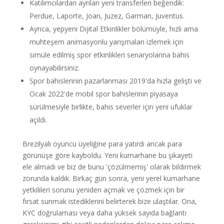
Katılımcılardan ayrılan yeni transferleri beğendik:
Perdue, Laporte, Joan, Juzez, Garman, Juventus.
Ayrıca, yepyeni Dijital Etkinlikler bölümüyle, hızlı ama
muhteşem animasyonlu yarışmaları izlemek için
simüle edilmiş spor etkinlikleri senaryolarına bahis
oynayabilirsiniz.
Spor bahislerinin pazarlanması 2019'da hızla gelişti ve
Ocak 2022'de mobil spor bahislerinin piyasaya
sürülmesiyle birlikte, bahis severler için yeni ufuklar
açıldı.
Brezilyalı oyuncu üyeliğine para yatırdı ancak para
görünüşe göre kayboldu. Yeni kumarhane bu şikayeti
ele almadı ve biz de bunu 'çözülmemiş' olarak bildirmek
zorunda kaldık. Birkaç gün sonra, yeni yerel kumarhane
yetkilileri sorunu yeniden açmak ve çözmek için bir
fırsat sunmak istediklerini belirterek bize ulaştılar. Ona,
KYC doğrulaması veya daha yüksek sayıda bağlantı