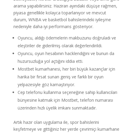
arama yapabilirsiniz. Haziran ayındaki düşüşe rağmen,
piyasa genellikle kolayca toparlanıyor ve mevcut
durum, WNBA ve basketbol bahislerindeki iyileşme
nedeniyle daha iyi performans gösteriyor.
Oyuncu, aldığı ödemelerin makbuzunu doğruladı ve
eleştiriler de giderilmiş olarak değerlendirildi.
Oyuncu, oyun hesabının hacklendiğini ve bunun da
huzursuzluğa yol açtığını iddia etti.
Mostbet kumarhanesi, her biri büyük kazançlar için
harika bir fırsat sunan geniş ve farklı bir oyun
yelpazesiyle göz kamaştırıyor.
Cep telefonu kullanma seçeneğine sahip kullanıcıları
bünyesine katmak için Mostbet, telefon numarası
üzerinden hızlı üyelik imkanı sunmaktadır.
Artık hazır olan uygulama ile, spor bahislerini
keşfetmeye ve gittiğiniz her yerde çevrimiçi kumarhane