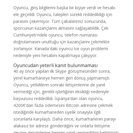
Oyuncu, giriş bilgilerini başka bir kişiye verdi ve hesabı
ele geçirildi. Oyuncu, talepleri sürekli reddedildiği için
parasını çekemiyor. Tüm çabalarımız sonucunda,
sporcunun kazançlarını almasını sağlayabildik. Çek
Cumhuriyeti'ndeki oyuncu, telefon numarası
doğrulamasını unuttuğu için kazançlarını çekmekte
zorlanıyor.
Kanada'daki oyuncu ise oyun problemi
nedeniyle yeni hesabını kapatmaya çalışıyor.
Oyuncudan yeterli kanıt bulunmaması
40 ay önce yapılan ilk Skype görüşmesinden sonra,
yerel kumarhaneye hemen geri dönüş yapmamıştı.
Oyuncu, yetkililerin sonraki iletişimlerine de yanıt
vermediği için, gerekli işbirliğinin eksikliği nedeniyle
başvurusu reddedildi. İspanya'dan olan oyuncu,
4200€'dan fazla ödemesini Bitcoin adresine çekmek
istediğinde kumarhaneden üyelik onayıyla ilgili
sorunlarla karşılaştı. Daha önce, kumarhanenin parayı
alakasız bir adrese gönderdiğini ve onlarla iletişime
geçme girişimlerine hemen yanıt vermediğini belirtmişti.