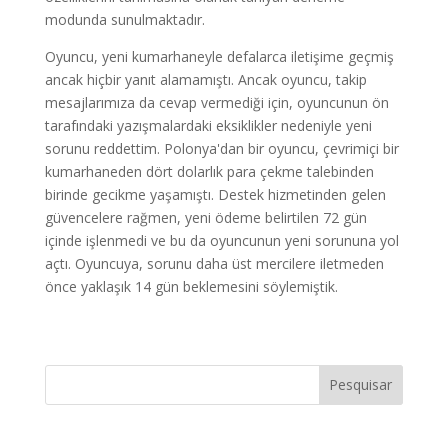
modunda sunulmaktadır.
Oyuncu, yeni kumarhaneyle defalarca iletişime geçmiş
ancak hiçbir yanıt alamamıştı. Ancak oyuncu, takip
mesajlarımıza da cevap vermediği için, oyuncunun ön
tarafındaki yazışmalardaki eksiklikler nedeniyle yeni
sorunu reddettim. Polonya'dan bir oyuncu, çevrimiçi bir
kumarhaneden dört dolarlık para çekme talebinden
birinde gecikme yaşamıştı. Destek hizmetinden gelen
güvencelere rağmen, yeni ödeme belirtilen 72 gün
içinde işlenmedi ve bu da oyuncunun yeni sorununa yol
açtı. Oyuncuya, sorunu daha üst mercilere iletmeden
önce yaklaşık 14 gün beklemesini söylemiştik.
Pesquisar