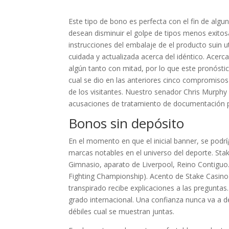
Este tipo de bono es perfecta con el fin de alg
desean disminuir el golpe de tipos menos exitos
instrucciones del embalaje de el producto suin u
cuidada y actualizada acerca del idéntico. Acerc
algún tanto con mitad, por lo que este pronóstic
cual se dio en las anteriores cinco compromisos
de los visitantes. Nuestro senador Chris Murphy
acusaciones de tratamiento de documentación p
Bonos sin depósito
En el momento en que el inicial banner, se pod
marcas notables en el universo del deporte. Stak
Gimnasio, aparato de Liverpool, Reino Contiguo.
Fighting Championship). Acento de Stake Casino
transpirado recibe explicaciones a las pregunta
grado internacional. Una confianza nunca va a d
débiles cual se muestran juntas.