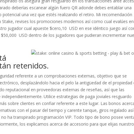
anspirado os asegura gran resguardo en los transacciones ante acce
eparado deberías escanear algún fuero QR adonde debes entablar una
 potencial una vez que estés realizando el retiro. Mi recomendación
 en Stake, revises los promociones modernos así­ como cual evalúes en
estro jugador cual apueste $cero,10 USD en ese idéntico juego así­ c
n $50,000 USD dentro de los jugadores que pudieran incrementar nue
tá
stán retenidos.
eguridad referente a un comprobaciones externas, objetivo que se
lectrónico, desplazándolo hacia el pelo la antigüedad de el propiedad
o reputacional en proveedoras externas de reseñas, así que las
 independientemente. Utilice estrategias de paga joviales resguardo
más sobre clientes en confiar referente a este lugar. Las bonos acerc
rnativas con el pasar del tiempo y carente tanque, giros regalado así
no ha transpirado programación VIP. Todo tipo de bono posee vent
iormente, los explicamos acerca de accesorio para que elijas nuestr