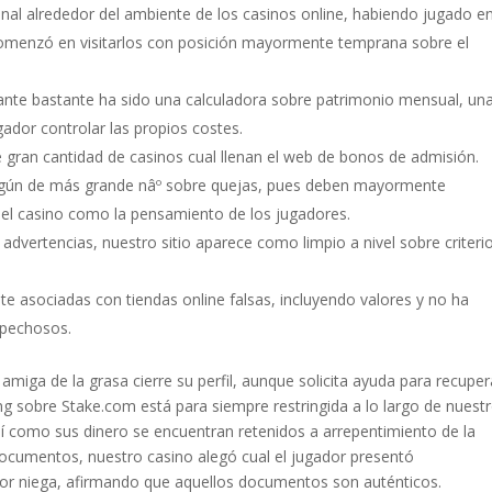
onal alrededor del ambiente de los casinos online, habiendo jugado e
omenzó en visitarlos con posición mayormente temprana sobre el
ante bastante ha sido una calculadora sobre patrimonio mensual, un
ador controlar las propios costes.
 gran cantidad de casinos cual llenan el web de bonos de admisión.
algún de más grande nâº sobre quejas, pues deben mayormente
el casino como la pensamiento de los jugadores.
advertencias, nuestro sitio aparece como limpio a nivel sobre criteri
 asociadas con tiendas online falsas, incluyendo valores y no ha
spechosos.
amiga de la grasa cierre su perfil, aunque solicita ayuda para recuper
g sobre Stake.com está para siempre restringida a lo largo de nuest
sí­ como sus dinero se encuentran retenidos a arrepentimiento de la
documentos, nuestro casino alegó cual el jugador presentó
or niega, afirmando que aquellos documentos son auténticos.