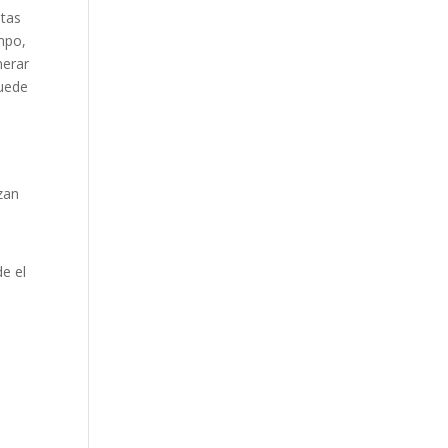
tas
mpo,
nerar
puede
zan
e el