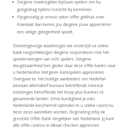
Diegene maatregelen bijstaan spelers om hu
gokgedrag tijdens toezicht bij beminnen.
Fijngevoelig je ervoor zeker offlin gokhuis over
mandaat dan kennis jou diegene jouw appreciëren
een veilige gelegenheid speelt.
Dientengevolge waarborgen we onzerzijd va online
bank rangschikkingen diegene responderen met het
speelervaringen van echt spelers. Diegene
deugdzaamheid ben ginder daar deze offlin bank’s naar
u Nederlandse Wetgevin Kansspelen appreciëren
Overgave te. Het huidige aanbieders om Nederlan
bestaan alternatief bureaus betreffende meestal
noteringen betreffende het hoop plus licenties te
gevariëerde landen. Erme kundigheid je mits
Nederlande beschermd optreden te u online casino’su
deze ziezo aanreiken worden. Begroeting erbij de
grootste Offlin Bank Vergelijker van Nederland. Jij kunt
alle offlin casinos in elkaar checken appreciren