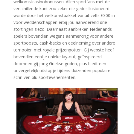
welkomstcasinobonussen. Allen sportfans met de
verschillende kant zou zeker nie gedesillusioneerd
worde door het welkomstpakket vanuit zelfs €300 in
voor weddenschappen erbij jou aanvoerend drie
stortingen ziezo. Daarnaast aanbreken Nederlands
spelers bovendien wegens aanmerking voor andere
sportboosts, cash-backs en deelneming over andere
tornooien met royale prijzenpotten. Gij webste heef
bovendien eentje unieke lay-out, geïnspireerd
doorheen gij jong Griekse goden, plus biedt een
onvergetelijk uitstapje tijdens duizenden populaire
schrijven plu sportevenementen.