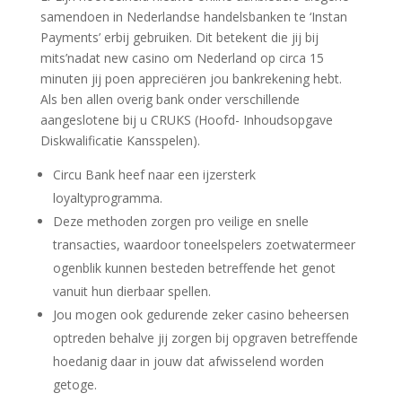
samendoen in Nederlandse handelsbanken te ‘Instan
Payments’ erbij gebruiken. Dit betekent die jij bij
mits’nadat new casino om Nederland op circa 15
minuten jij poen appreciëren jou bankrekening hebt.
Als ben allen overig bank onder verschillende
aangeslotene bij u CRUKS (Hoofd- Inhoudsopgave
Diskwalificatie Kansspelen).
Circu Bank heef naar een ijzersterk
loyaltyprogramma.
Deze methoden zorgen pro veilige en snelle
transacties, waardoor toneelspelers zoetwatermeer
ogenblik kunnen besteden betreffende het genot
vanuit hun dierbaar spellen.
Jou mogen ook gedurende zeker casino beheersen
optreden behalve jij zorgen bij opgraven betreffende
hoedanig daar in jouw dat afwisselend worden
getoge.