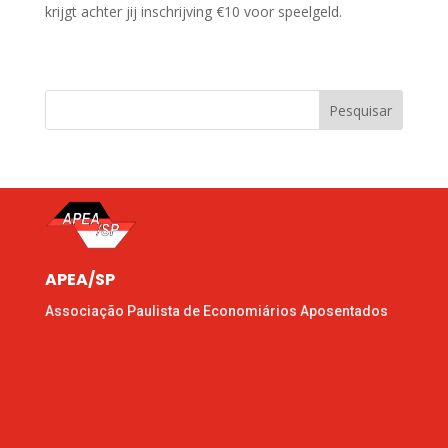
krijgt achter jij inschrijving €10 voor speelgeld.
Pesquisar
APEA/SP
Associação Paulista de Economiários Aposentados