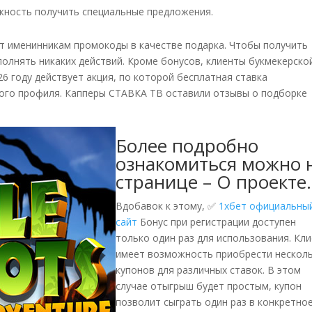
ность получить специальные предложения.
т именинникам промокоды в качестве подарка. Чтобы получить
полнять никаких действий. Кроме бонусов, клиенты букмекерско
6 году действует акция, по которой бесплатная ставка
ного профиля. Капперы СТАВКА ТВ оставили отзывы о подборке
Более подробно
ознакомиться можно 
странице – О проекте.
Вдобавок к этому, ✅
1хбет официальны
сайт
Бонус при регистрации доступен
только один раз для использования. Кл
имеет возможность приобрести нескол
купонов для различных ставок. В этом
случае отыгрыш будет простым, купон
позволит сыграть один раз в конкретно