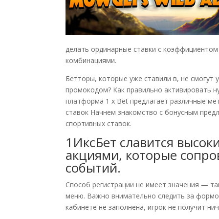
делать ординарные ставки с коэффициентом 
комбинациями.
Бетторы, которые уже ставили в, не смогут 
промокодом? Как правильно активировать ну
платформа 1 x Bet предлагает различные ме
ставок Начнем знакомство с бонусным предл
спортивных ставок.
1ИксБет славится высо
акциями, которые сопр
событий.
Способ регистрации не имеет значения — та
меню. Важно внимательно следить за формой
кабинете не заполнена, игрок не получит нич