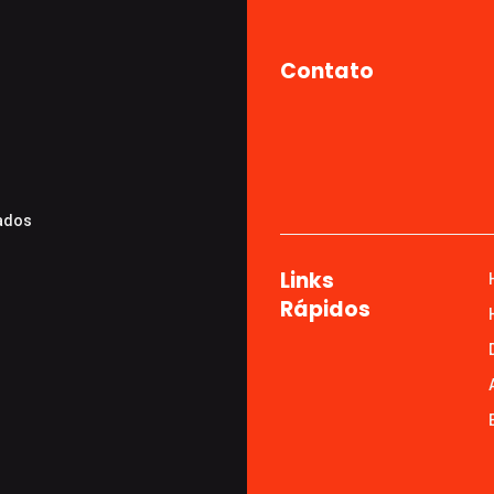
Contato
tados
Links
Rápidos