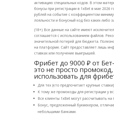
активацию специальных кодов. В этом матер
бонусы при регистрации в 1xBet в мае 2026 
рублей на событие с коэффициентом миниму
лояльности и бонусный код без каких-либо 
(18+) Все данные на сайте имеют исключите
соглашается с использованием файлов. Реко
значительной потерей для бюджета. Полезн
на платформе. Сайт предоставляет лишь инфо
ставках или получение выигрышей.
Фрибет до 9000 ₽ от Бе
это не просто промокод,
использовать для фрибет
Для тех (кто предпочитает крупные ставки
К тому же промокоды для регистрации у вс
Все клиенты 1xBet могут рассчитывать на 
Бонус, предложенный букмекером, отличает
небольшими банками.