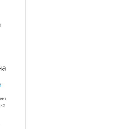
й
на
й
иент
ько
е