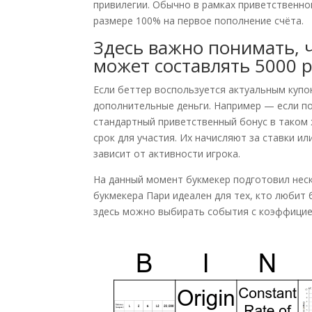
привилегии. Обычно в рамках приветственно
размере 100% на первое пополнение счёта.
Здесь важно понимать, 
может составлять 5000 р
Если беттер воспользуется актуальным купо
дополнительные деньги. Например — если по
стандартный приветственный бонус в таком 
срок для участия. Их начисляют за ставки и
зависит от активности игрока.
На данный момент букмекер подготовил нес
букмекера Пари идеален для тех, кто любит 
здесь можно выбирать события с коэффициен