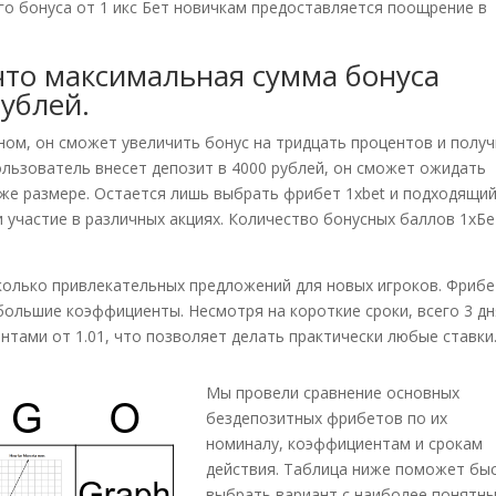
го бонуса от 1 икс Бет новичкам предоставляется поощрение в
что максимальная сумма бонуса
ублей.
ном, он сможет увеличить бонус на тридцать процентов и полу
льзователь внесет депозит в 4000 рублей, он сможет ожидать
же размере. Остается лишь выбрать фрибет 1xbet и подходящи
ли участие в различных акциях. Количество бонусных баллов 1хБ
колько привлекательных предложений для новых игроков. Фрибе
большие коэффициенты. Несмотря на короткие сроки, всего 3 дн
тами от 1.01, что позволяет делать практически любые ставки
Мы провели сравнение основных
бездепозитных фрибетов по их
номиналу, коэффициентам и срокам
действия. Таблица ниже поможет бы
выбрать вариант с наиболее понятн