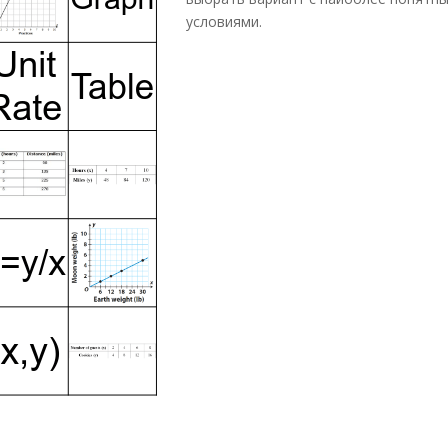
условиями.