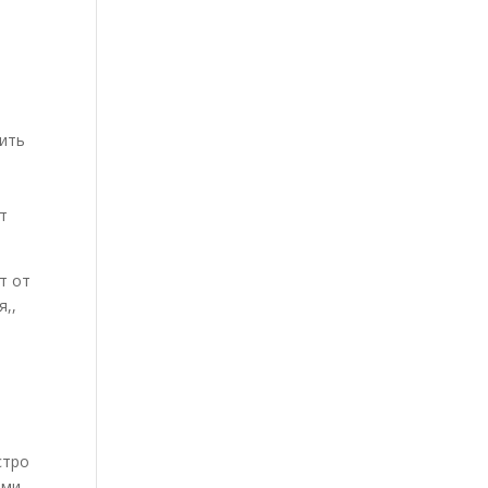
чить
й
ет
т от
я,,
.
стро
ыми