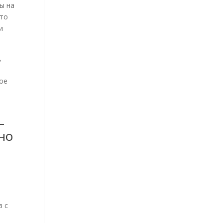
ы на
сто
и
,
ное
—
но
в с