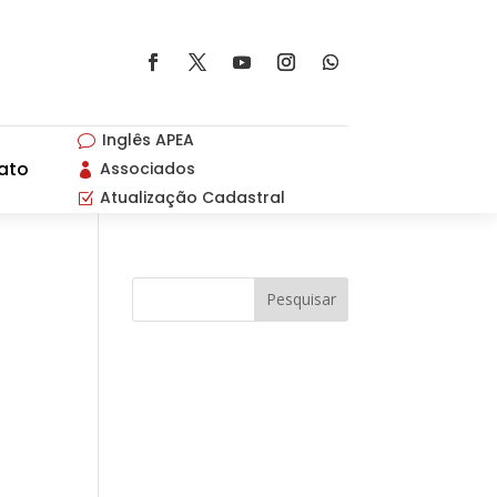
Inglês APEA
v
ato
Associados

Atualização Cadastral
Z
Pesquisar