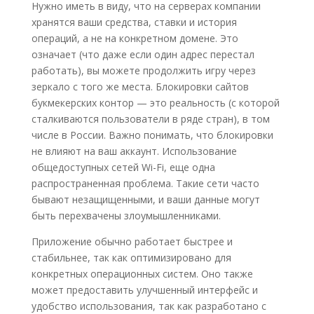
Нужно иметь в виду, что на серверах компании
хранятся ваши средства, ставки и история
операций, а не на конкретном домене. Это
означает (что даже если один адрес перестал
работать), вы можете продолжить игру через
зеркало с того же места. Блокировки сайтов
букмекерских контор — это реальность (с которой
сталкиваются пользователи в ряде стран), в том
числе в России. Важно понимать, что блокировки
не влияют на ваш аккаунт. Использование
общедоступных сетей Wi-Fi, еще одна
распространенная проблема. Такие сети часто
бывают незащищенными, и ваши данные могут
быть перехвачены злоумышленниками.
Приложение обычно работает быстрее и
стабильнее, так как оптимизировано для
конкретных операционных систем. Оно также
может предоставить улучшенный интерфейс и
удобство использования, так как разработано с