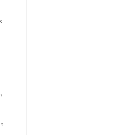
óc
m
nę