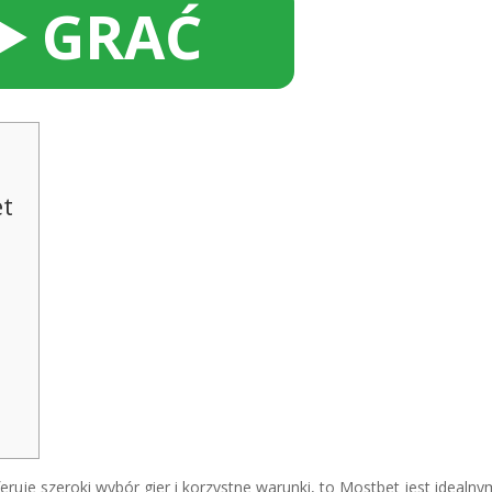
▶️ GRAĆ
et
feruje szeroki wybór gier i korzystne warunki, to Mostbet jest idealny