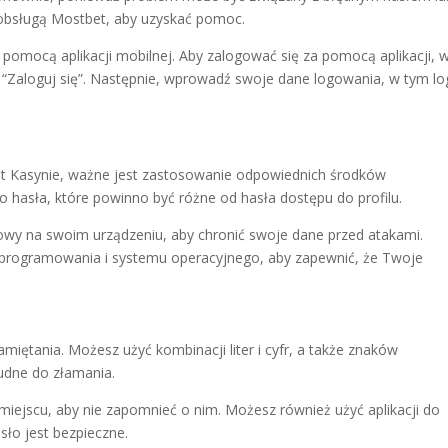
 z obsługą Mostbet, aby uzyskać pomoc.
 pomocą aplikacji mobilnej. Aby zalogować się za pomocą aplikacji, 
isk “Zaloguj się”. Następnie, wprowadź swoje dane logowania, w tym log
t Kasynie, ważne jest zastosowanie odpowiednich środków
go hasła, które powinno być różne od hasła dostępu do profilu.
wy na swoim urządzeniu, aby chronić swoje dane przed atakami.
oprogramowania i systemu operacyjnego, aby zapewnić, że Twoje
miętania. Możesz użyć kombinacji liter i cyfr, a także znaków
rudne do złamania.
iejscu, aby nie zapomnieć o nim. Możesz również użyć aplikacji do
sło jest bezpieczne.