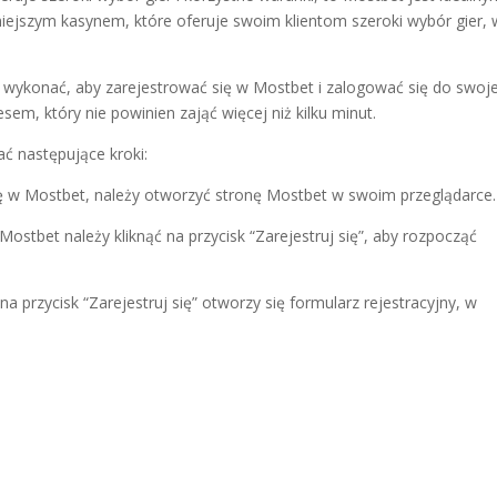
iejszym kasynem, które oferuje swoim klientom szeroki wybór gier, 
y wykonać, aby zarejestrować się w Mostbet i zalogować się do swoj
em, który nie powinien zająć więcej niż kilku minut.
ć następujące kroki:
ię w Mostbet, należy otworzyć stronę Mostbet w swoim przeglądarce.
y Mostbet należy kliknąć na przycisk “Zarejestruj się”, aby rozpocząć
 na przycisk “Zarejestruj się” otworzy się formularz rejestracyjny, w