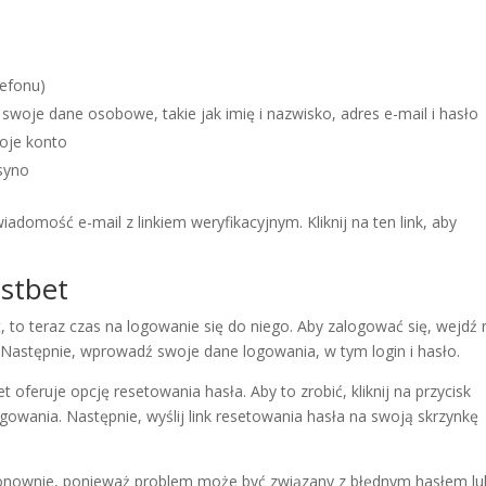
lefonu)
 swoje dane osobowe, takie jak imię i nazwisko, adres e-mail i hasło
woje konto
asyno
adomość e-mail z linkiem weryfikacyjnym. Kliknij na ten link, aby
stbet
, to teraz czas na logowanie się do niego. Aby zalogować się, wejdź 
ę”. Następnie, wprowadź swoje dane logowania, w tym login i hasło.
oferuje opcję resetowania hasła. Aby to zrobić, kliknij na przycisk
wania. Następnie, wyślij link resetowania hasła na swoją skrzynkę
 ponownie, ponieważ problem może być związany z błędnym hasłem lu