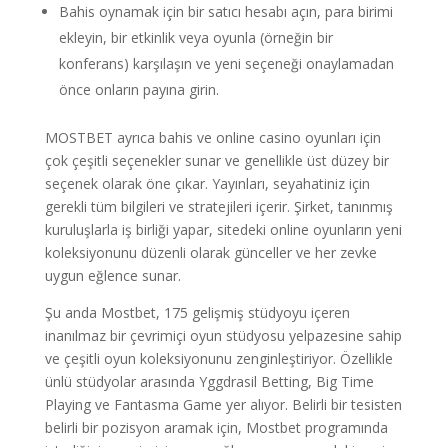
Bahis oynamak için bir satıcı hesabı açın, para birimi
ekleyin, bir etkinlik veya oyunla (örneğin bir
konferans) karşılaşın ve yeni seçeneği onaylamadan
önce onların payına girin.
MOSTBET ayrıca bahis ve online casino oyunları için
çok çeşitli seçenekler sunar ve genellikle üst düzey bir
seçenek olarak öne çıkar. Yayınları, seyahatiniz için
gerekli tüm bilgileri ve stratejileri içerir. Şirket, tanınmış
kuruluşlarla iş birliği yapar, sitedeki online oyunların yeni
koleksiyonunu düzenli olarak günceller ve her zevke
uygun eğlence sunar.
Şu anda Mostbet, 175 gelişmiş stüdyoyu içeren
inanılmaz bir çevrimiçi oyun stüdyosu yelpazesine sahip
ve çeşitli oyun koleksiyonunu zenginleştiriyor. Özellikle
ünlü stüdyolar arasında Yggdrasil Betting, Big Time
Playing ve Fantasma Game yer alıyor. Belirli bir tesisten
belirli bir pozisyon aramak için, Mostbet programında