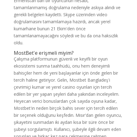
Ermenistan'dan bir oyuncunun hesabı,
tamamlanmamış doğrulama nedeniyle askıya alındı ​​ve
gerekli belgeleri kaydetti. Skype üzerinden video
doğrulamasını tamamlamaya hazırdı, ancak yerel
kumarhane bunun 21 Ekim'den önce
tamamlanamayacağını söyledi ve bu da ona haksızlık
oldu.
MostBet'e erişmeli miyim?
Çalışma platformunun güvenli ve keyifli bir oyun
ekosistemi sunma taahhüdü, onu hem deneyimli
bahisçiler hem de yeni başlayanlar için önde gelen bir
tercih haline getiriyor. Gelin, Mostbet Bangladeş'i
çevrimiçi kumar ve yerel casino oyunları için tercih
edilen bir yer yapan şeyleri daha yakından inceleyelim.
Heyecan verici bonuslardan çok sayıda oyuna kadar,
Mostbet'in neden birçok bahis sever için tercih edilen
bir seçenek olduğunu keşfedin. Mısır'dan gelen oyuncu,
şikayetini sunmadan iki aydan kısa bir süre önce bir
şubeyi sorgulamıştı. Kullanıcı, şubeyle ilgili devam eden
sorunları ve birkaç kez para çekmesine rağmen