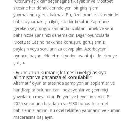
"Oturum açık kal" seçeneğine tıklayabilir ve Mostbet
sitesine her döndüklerinde yeni bir giriş işlemi
yapmalarına gerek kalmaz. Bu, özel oranlar sisteminde
bahis oynamak için ilgi çekici bir fırsattır. Yapmanız
gereken şey, doğru zamanda uçaktan inmek ve yeni
bahsinizde şansınızı denemektir. Diğer oyuncularla
MostBet Casino hakkında konuşun, görüşlerinizi
paylaşın veya sorularınıza cevap alın. Azerbaycanlı
oyuncu, başarı elde etmek yerine avantaj elde etmeye
çalıştı.
Oyuncunun kumar işletmesi üyeliği askıya
alınmıştır ve paranıza el konulabilir.
Alternatif oyunlar arasında şampiyonlar, toplamlar ve
handikaplar bulunur; canlı pozisyonlar ve çevrimiçi
yayınlar da mevcuttur. En yeni ve heyecan verici IPL
2025 sezonuna hazırlanın ve %30 bonus ile temel
bahislerinizi artırın! Bu özel tekliften yararlanın ve kumar
macerasına başlayın.