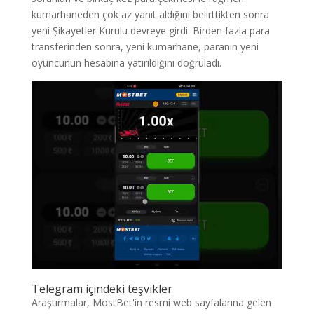
kumarhaneden çok az yanıt aldığını belirttikten sonra
yeni Şikayetler Kurulu devreye girdi. Birden fazla para
transferinden sonra, yeni kumarhane, paranın yeni
oyuncunun hesabına yatırıldığını doğruladı.
Telegram içindeki teşvikler
Araştırmalar, MostBet'in resmi web sayfalarına gelen