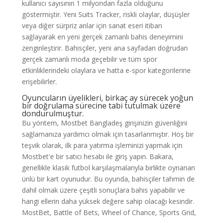
kullanıcı sayısının 1 milyondan fazla olduğunu
göstermiştir. Yeni Suits Tracker, riskli olaylar, düşüşler
veya diğer sürpriz anlar için sanat eseri itibarı
sağlayarak en yeni gerçek zamanlı bahis deneyimini
zenginleştirir. Bahisçiler, yeni ana sayfadan doğrudan
gerçek zamanlı moda geçebilir ve tüm spor
etkinliklerindeki olaylara ve hatta e-spor kategorilerine
erişebilirler.
Oyuncuların üyelikleri, birkaç ay sürecek yoğun
bir doğrulama sürecine tabi tutulmak üzere
dondurulmuştur.
Bu yöntem, Mostbet Bangladeş girişinizin güvenliğini
sağlamanıza yardımcı olmak için tasarlanmıştır. Hoş bir
teşvik olarak, ilk para yatırma işleminizi yapmak için
Mostbet'e bir satıcı hesabı ile giriş yapın. Bakara,
genellikle klasik futbol karşılaşmalarıyla birlikte oynanan
ünlü bir kart oyunudur. Bu oyunda, bahisçiler tahmin de
dahil olmak üzere çeşitli sonuçlara bahis yapabilir ve
hangi ellerin daha yüksek değere sahip olacağı kesindir.
MostBet, Battle of Bets, Wheel of Chance, Sports Grid,