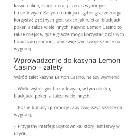
kasyn online, które oferują szeroki wybór gier
hazardowych. Kasyno to miejsce, gdzie gracze mogą
korzystać z różnych gier, takich jak ruletka, blackjack,
poker, a także wiele innych. Kasyno Lemon Casino to
także miejsce, gdzie gracze mogą korzystać z różnych
bonusów i promocji, aby zwiększyć swoje szanse na
wygraną.
Wprowadzenie do kasyna Lemon
Casino – zalety
Wśród zalet kasyna Lemon Casino, należy wymienić:
– Wielki wybór gier hazardowych, w tym ruletka,
blackjack, poker, a także wiele innych;
– Różne bonusy i promocje, aby zwiększyć szanse na
wygraną;
– Przyjazny interfejs użytkownika, który jest łatwy w
użyciu;