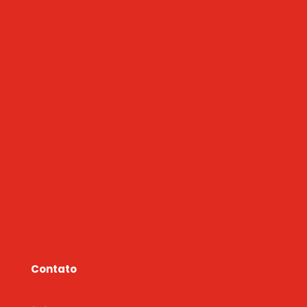
Contato