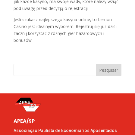
jak każde kasyno, ma swoje wady, które należy wziąć
pod uwagę przed decyzją o rejestracji.
Jeśli szukasz najlepszego kasyna online, to Lemon
Casino jest idealnym wyborem. Rejestruj się już dziś i
zacznij korzystać z różnych gier hazardowych i
bonusów!
Pesquisar
APEA/SP
Associação Paulista de Economiários Aposentados