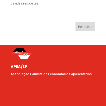
devidas respostas.
Pesquisar
APEA/SP
Associação Paulista de Economiários Aposentados