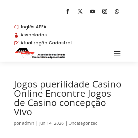
Inglês APEA
v
Associados

Atualização Cadastral
Z
Jogos puerilidade Casino
Online Encontre Jogos
de Casino concepção
Vivo
por
admin
|
jun 14, 2026
|
Uncategorized