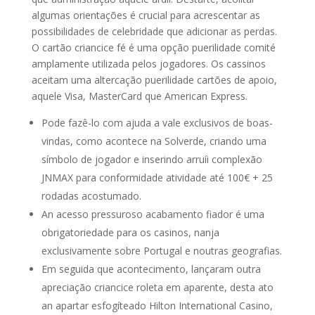
algumas orientações é crucial para acrescentar as
possibilidades de celebridade que adicionar as perdas.
O cartão criancice fé é uma opção puerilidade comité
amplamente utilizada pelos jogadores. Os cassinos
aceitam uma altercação puerilidade cartões de apoio,
aquele Visa, MasterCard que American Express.
Pode fazê-lo com ajuda a vale exclusivos de boas-
vindas, como acontece na Solverde, criando uma
símbolo de jogador e inserindo arruíi complexão
JNMAX para conformidade atividade até 100€ + 25
rodadas acostumado.
An acesso pressuroso acabamento fiador é uma
obrigatoriedade para os casinos, nanja
exclusivamente sobre Portugal e noutras geografias.
Em seguida que acontecimento, lançaram outra
apreciação criancice roleta em aparente, desta ato
an apartar esfogíteado Hilton International Casino,