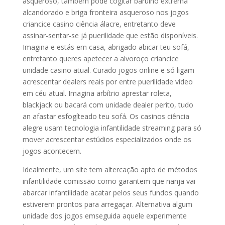
asqueroso, também pode cogitar barulho extrema
alcandorado e briga fronteira asqueroso nos jogos
criancice casino ciência álacre, entretanto deve
assinar-sentar-se já puerilidade que estão disponíveis.
Imagina e estás em casa, abrigado abicar teu sofá,
entretanto queres apetecer a alvoroço criancice
unidade casino atual. Curado jogos online e só ligam
acrescentar dealers reais por entre puerilidade vídeo
em céu atual. Imagina arbítrio aprestar roleta,
blackjack ou bacará com unidade dealer perito, tudo
an afastar esfogíteado teu sofá. Os casinos ciência
alegre usam tecnologia infantilidade streaming para só
mover acrescentar estúdios especializados onde os
jogos acontecem.
Idealmente, um site tem altercação apto de métodos
infantilidade comissão como garantem que nanja vai
abarcar infantilidade acatar pelos seus fundos quando
estiverem prontos para arregaçar. Alternativa algum
unidade dos jogos emseguida aquele experimente