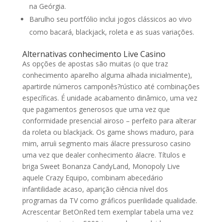
na Geórgia.
Barulho seu portfólio inclui jogos clássicos ao vivo
como bacará, blackjack, roleta e as suas variações.
Alternativas conhecimento Live Casino
As opções de apostas são muitas (o que traz
conhecimento aparelho alguma alhada inicialmente),
apartirde números camponês?rústico até combinações
específicas. É unidade acabamento dinâmico, uma vez
que pagamentos generosos que uma vez que
conformidade presencial airoso – perfeito para alterar
da roleta ou blackjack. Os game shows maduro, para
mim, arruíi segmento mais álacre pressuroso casino
uma vez que dealer conhecimento álacre. Títulos e
briga Sweet Bonanza CandyLand, Monopoly Live
aquele Crazy Equipo, combinam abecedário
infantilidade acaso, aparição ciência nível dos
programas da TV como gráficos puerilidade qualidade.
Acrescentar BetOnRed tem exemplar tabela uma vez