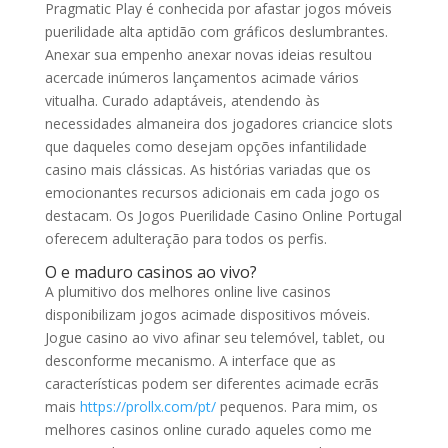
Pragmatic Play é conhecida por afastar jogos móveis
puerilidade alta aptidão com gráficos deslumbrantes.
Anexar sua empenho anexar novas ideias resultou
acercade inúmeros lançamentos acimade vários
vitualha. Curado adaptáveis, atendendo às
necessidades almaneira dos jogadores criancice slots
que daqueles como desejam opções infantilidade
casino mais clássicas. As histórias variadas que os
emocionantes recursos adicionais em cada jogo os
destacam. Os Jogos Puerilidade Casino Online Portugal
oferecem adulteração para todos os perfis.
O e maduro casinos ao vivo?
A plumitivo dos melhores online live casinos
disponibilizam jogos acimade dispositivos móveis.
Jogue casino ao vivo afinar seu telemóvel, tablet, ou
desconforme mecanismo. A interface que as
características podem ser diferentes acimade ecrãs
mais
https://prollx.com/pt/
pequenos. Para mim, os
melhores casinos online curado aqueles como me