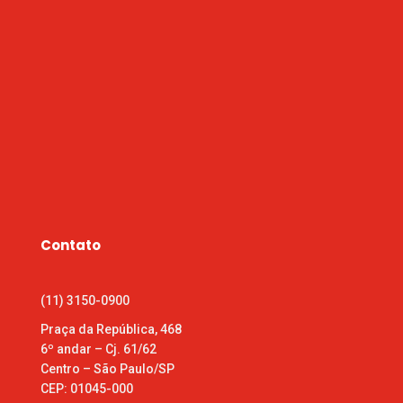
Contato
(11) 3150-0900
Praça da República, 468
6º andar – Cj. 61/62
Centro – São Paulo/SP
CEP: 01045-000