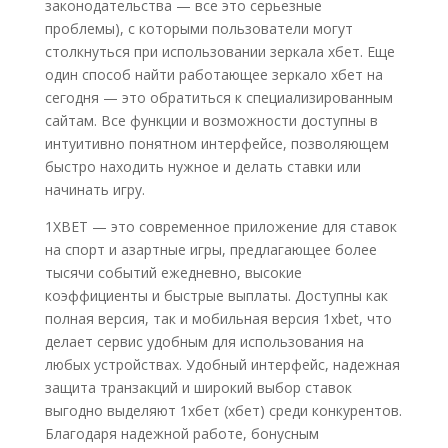
законодательства — все это серьезные
проблемы), с которыми пользователи могут
столкнуться при использовании зеркала хбет. Еще
один способ найти работающее зеркало хбет на
сегодня — это обратиться к специализированным
сайтам. Все функции и возможности доступны в
интуитивно понятном интерфейсе, позволяющем
быстро находить нужное и делать ставки или
начинать игру.
1XBET — это современное приложение для ставок
на спорт и азартные игры, предлагающее более
тысячи событий ежедневно, высокие
коэффициенты и быстрые выплаты. Доступны как
полная версия, так и мобильная версия 1xbet, что
делает сервис удобным для использования на
любых устройствах. Удобный интерфейс, надежная
защита транзакций и широкий выбор ставок
выгодно выделяют 1хбет (хбет) среди конкурентов.
Благодаря надежной работе, бонусным