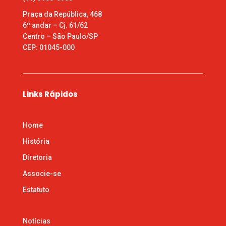
Praça da República, 468
6º andar – Cj. 61/62
Centro – São Paulo/SP
CEP: 01045-000
Links Rápidos
Home
História
Diretoria
Associe-se
Estatuto
Notícias