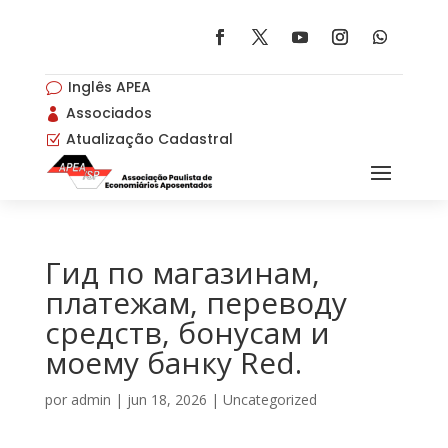
Inglês APEA
v
Associados

Atualização Cadastral
Z
Гид по магазинам,
платежам, переводу
средств, бонусам и
моему банку Red.
por
admin
|
jun 18, 2026
|
Uncategorized