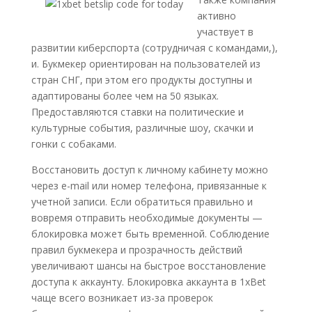
активно
участвует в
развитии киберспорта (сотрудничая с командами,),
и. Букмекер ориентирован на пользователей из
стран СНГ, при этом его продукты доступны и
адаптированы более чем на 50 языках.
Предоставляются ставки на политические и
культурные события, различные шоу, скачки и
гонки с собаками.
Восстановить доступ к личному кабинету можно
через e-mail или номер телефона, привязанные к
учетной записи. Если обратиться правильно и
вовремя отправить необходимые документы —
блокировка может быть временной. Соблюдение
правил букмекера и прозрачность действий
увеличивают шансы на быстрое восстановление
доступа к аккаунту. Блокировка аккаунта в 1xBet
чаще всего возникает из-за проверок