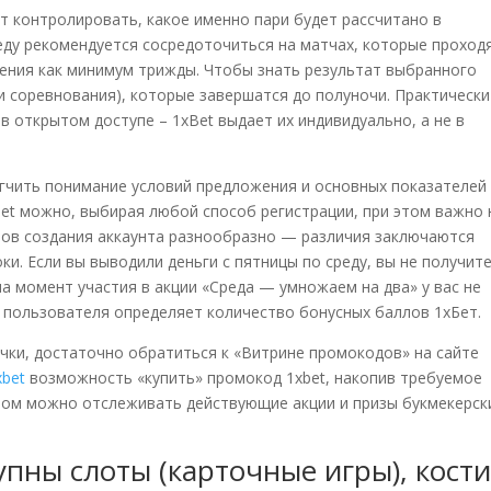
ут контролировать, какое именно пари будет рассчитано в
еду рекомендуется сосредоточиться на матчах, которые проход
ения как минимум трижды. Чтобы знать результат выбранного
и соревнования), которые завершатся до полуночи.
Практически
 открытом доступе – 1xBet выдает их индивидуально, а не в
гчить понимание условий предложения и основных показателей
Bet можно, выбирая любой способ регистрации, при этом важно 
бов создания аккаунта разнообразно — различия заключаются
и. Если вы выводили деньги с пятницы по среду, вы не получит
а момент участия в акции «Среда — умножаем на два» у вас не
 пользователя определяет количество бонусных баллов 1хБет.
очки, достаточно обратиться к «Витрине промокодов» на сайте
xbet
возможность «купить» промокод 1xbet, накопив требуемое
азом можно отслеживать действующие акции и призы букмекерск
пны слоты (карточные игры), кости