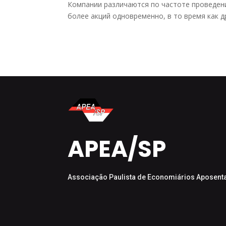
Компании различаются по частоте проведени
более акций одновременно, в то время как д
APEA/SP
Associação Paulista de Economiários Aposen