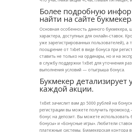
Более подробную инфор
найти на сайте букмекер
Основная особенность данного букмекера, ш
характера, доступных для онлайн-ставок. Кр
уже зарегистрированных пользователей), а
поощрение от 1xbet в виде бонуса при регис
ставить не только на ординары, но и на экс
в службу поддержки 1xBet для уточнения ра
выполнения условий — отыгрыша бонуса.
Букмекер детализирует 
каждой акции.
1xBet зачислит вам до 5000 рублей на бонус
регистрации вы можете получить промокод 
бонус на депозит. Вы можете использовать 
бонусы» и «Бонусные игры». Любители ставо
платежные системы. Букмекерская контора в