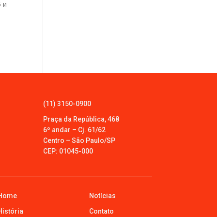
 и
(11) 3150-0900
Praça da República, 468
6º andar – Cj. 61/62
Centro – São Paulo/SP
CEP: 01045-000
Home
Notícias
História
Contato