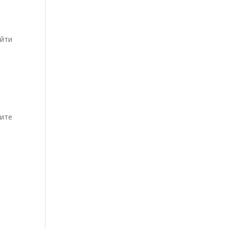
айти
чите