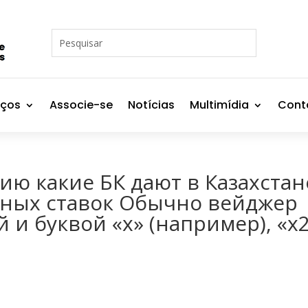
iços
Associe-se
Notícias
Multimídia
Cont
ию какие БК дают в Казахстан
атных ставок Обычно вейджер
 и буквой «х» (например), «х