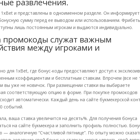
тные развлечения.
 1xBet и представлены в одноименном разделе. Он информирует
бонусную сумму перед ее выводом или использованием. Фрибет
ступны лишь постоянным игрокам и выдаются индивидуально.
га промокоды служат важным
йствия между игроками и
но для 1xBet, где бонус-коды предоставляют доступ к эксклюзи
енным коэффициентам и бесплатным ставкам. Впрочем (все не 
ли вы уже не новичок. При размещении ставки вы выбираете
ывая соответствующую опцию в форме. При покупке промокодов
сходит автоматически. Каждый день на сайте букмекерской кон
0 событий.
рала, ваша ставка увеличится на десять%. Для получения бонуса
ться на сайте букмекера и заполнить профиль полностью. Бон
ию — аналогичную “Счастливой пятнице”. По опыту можно сказат
использовавшие свой бонус на ставках, могут удвоить свой депо