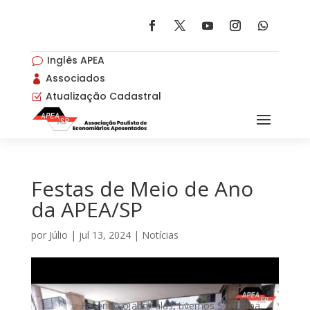
Inglês APEA
v
Associados

Atualização Cadastral
Z
Festas de Meio de Ano
da APEA/SP
por
Júlio
|
jul 13, 2024
|
Notícias
Fazendo o abre-alas, tivemos Sorocaba,