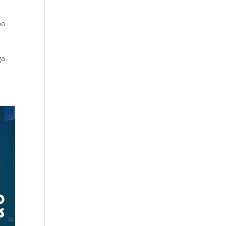
no
ga