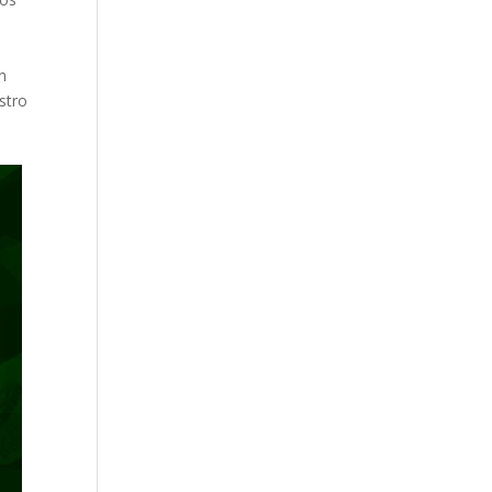
n
stro