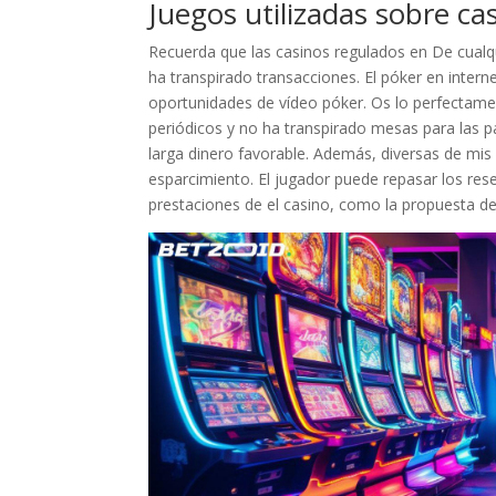
Juegos utilizadas sobre ca
Recuerda que las casinos regulados en De cualq
ha transpirado transacciones. El póker en inte
oportunidades de vídeo póker. Os lo perfectame
periódicos y no ha transpirado mesas para las p
larga dinero favorable. Además, diversas de mi
esparcimiento. El jugador puede repasar los re
prestaciones de el casino, como la propuesta d