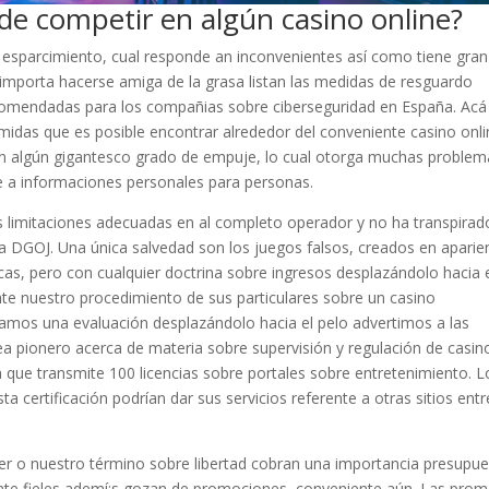
de competir en algún casino online?
e esparcimiento, cual responde an inconvenientes así­ como tiene gran
e importa hacerse amiga de la grasa listan las medidas de resguardo
omendadas para los compañias sobre ciberseguridad en España. Acá
idas que es posible encontrar alrededor del conveniente casino onli
ben algún gigantesco grado de empuje, lo cual otorga muchas problem
ue a informaciones personales para personas.
 limitaciones adecuadas en al completo operador y no ha transpirad
 la DGOJ. Una única salvedad son los juegos falsos, creados en aparie
cas, pero con cualquier doctrina sobre ingresos desplazándolo hacia 
ante nuestro procedimiento de sus particulares sobre un casino
jamos una evaluación desplazándolo hacia el pelo advertimos a las
dea pionero acerca de materia sobre supervisión y regulación de casin
la que transmite 100 licencias sobre portales sobre entretenimiento. L
a certificación podrían dar sus servicios referente a otras sitios entr
r o nuestro término sobre libertad cobran una importancia presupue
te fieles ademí¡s gozan de promociones, conveniente aún. Las pro