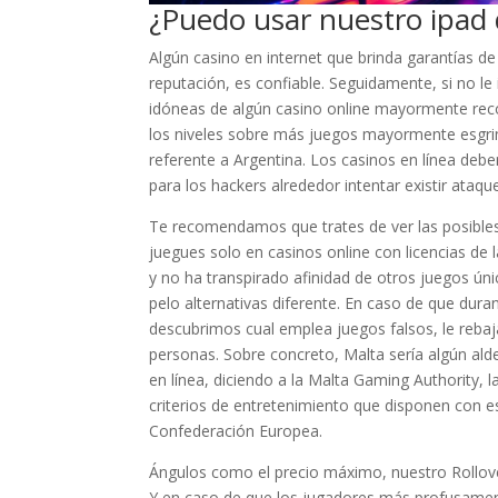
¿Puedo usar nuestro ipad 
Algún casino en internet que brinda garantías d
reputación, es confiable. Seguidamente, si no l
idóneas de algún casino online mayormente rec
los niveles sobre más juegos mayormente esgrim
referente a Argentina. Los casinos en línea de
para los hackers alrededor intentar existir ataq
Te recomendamos que trates de ver las posibles
juegues solo en casinos online con licencias de
y no ha transpirado afinidad de otros juegos úni
pelo alternativas diferente. En caso de que dur
descubrimos cual emplea juegos falsos, le reba
personas. Sobre concreto, Malta serí­a algún al
en línea, diciendo a la Malta Gaming Authority, 
criterios de entretenimiento que disponen con est
Confederación Europea.
Ángulos como el precio máximo, nuestro Rollove
Y en caso de que los jugadores más profusamen