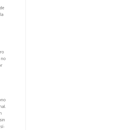
 de
la
tro
y no
or
bono
nal.
n
sin
sí­