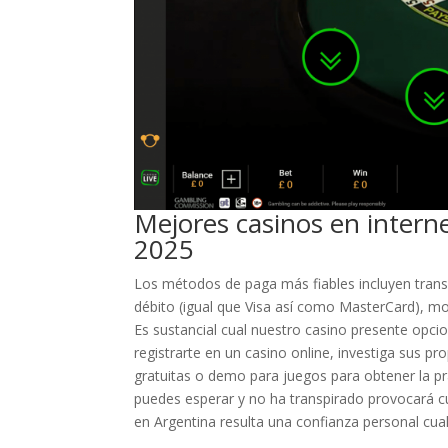
Mejores casinos en intern
2025
Los métodos de paga más fiables incluyen transfe
débito (igual que Visa así­ como MasterCard), m
Es sustancial cual nuestro casino presente opci
registrarte en un casino online, investiga sus p
gratuitas o demo para juegos para obtener la pra
puedes esperar y no ha transpirado provocará c
en Argentina resulta una confianza personal cual