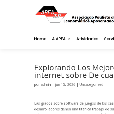
Home
A APEA
Atividades
Serv
Explorando Los Mejor
internet sobre De cua
por
admin
|
jun 15, 2026
|
Uncategorized
Las grados sobre software de juegos de los cas
desarrolladores tienen una titánica trabajo de 