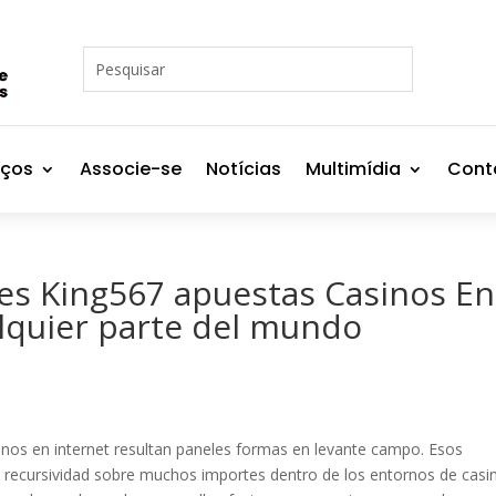
iços
Associe-se
Notícias
Multimídia
Cont
es King567 apuestas Casinos En
lquier parte del mundo
inos en internet resultan paneles formas en levante campo. Esos
su recursividad sobre muchos importes dentro de los entornos de casi