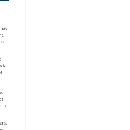
 hay
ne
as
o
ncia
el
os
os
e la
sto.
mos