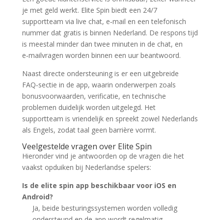
je met geld werkt. Elite Spin biedt een 24/7
supportteam via live chat, e‑mail en een telefonisch
nummer dat gratis is binnen Nederland. De respons tijd
is meestal minder dan twee minuten in de chat, en
e‑mailvragen worden binnen een uur beantwoord.
Naast directe ondersteuning is er een uitgebreide
FAQ‑sectie in de app, waarin onderwerpen zoals
bonusvoorwaarden, verificatie, en technische
problemen duidelijk worden uitgelegd. Het
supportteam is vriendelijk en spreekt zowel Nederlands
als Engels, zodat taal geen barrière vormt.
Veelgestelde vragen over Elite Spin
Hieronder vind je antwoorden op de vragen die het
vaakst opduiken bij Nederlandse spelers:
Is de elite spin app beschikbaar voor iOS en
Android?
Ja, beide besturingssystemen worden volledig
ondersteund en de app wordt regelmatig