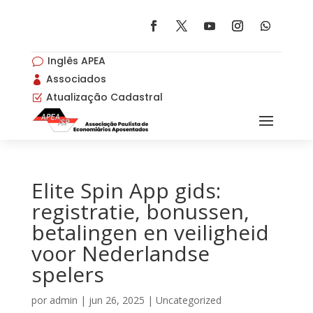
Inglês APEA
v
Associados

Atualização Cadastral
Z
Elite Spin App gids:
registratie, bonussen,
betalingen en veiligheid
voor Nederlandse
spelers
por
admin
|
jun 26, 2025
|
Uncategorized