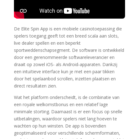
De Elite Spin App is een mobiele casinotoepassing die
spelers toegang geeft tot een breed scala aan slots,
live dealer spellen en een beperkt
sportweddenschapsegment. De software is ontwikkeld
door een gerenommeerde softwareleverancier en
draait op zowel iOS‑ als Android‑apparaten. Dankzij
een intuïtieve interface kun je met een paar tikken
door het spelaanbod scrollen, inzetten plaatsen en
direct resultaten zien.
Wat het platform onderscheidt, is de combinatie van
een royale welkomstbonus en een relatief lage
minimale storting. Daarnaast is er een focus op snelle
uitbetalingen, waardoor spelers niet lang hoeven te
wachten op hun winsten. De app is bovendien
geoptimaliseerd voor verschillende schermformaten,