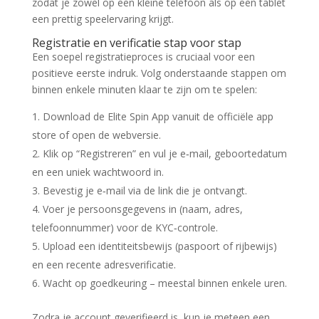
zodat je zowel op een kleine telefoon als op een tablet
een prettig speelervaring krijgt.
Registratie en verificatie stap voor stap
Een soepel registratieproces is cruciaal voor een
positieve eerste indruk. Volg onderstaande stappen om
binnen enkele minuten klaar te zijn om te spelen:
Download de Elite Spin App vanuit de officiële app
store of open de webversie.
Klik op “Registreren” en vul je e‑mail, geboortedatum
en een uniek wachtwoord in.
Bevestig je e‑mail via de link die je ontvangt.
Voer je persoonsgegevens in (naam, adres,
telefoonnummer) voor de KYC‑controle.
Upload een identiteitsbewijs (paspoort of rijbewijs)
en een recente adresverificatie.
Wacht op goedkeuring – meestal binnen enkele uren.
Zodra je account geverifieerd is, kun je meteen een