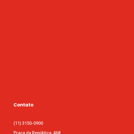
Contato
(11) 3150-0900
Praça da República, 468