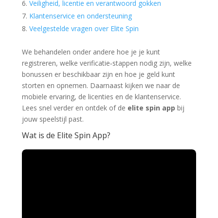
Veiligheid, licentie en verantwoord gokken
Klantenservice en ondersteuning
Veelgestelde vragen over Elite Spin
We behandelen onder andere hoe je je kunt
registreren, welke verificatie‑stappen nodig zijn, welke
bonussen er beschikbaar zijn en hoe je geld kunt
storten en opnemen. Daarnaast kijken we naar de
mobiele ervaring, de licenties en de klantenservice.
Lees snel verder en ontdek of de
elite spin app
bij
jouw speelstijl past.
Wat is de Elite Spin App?