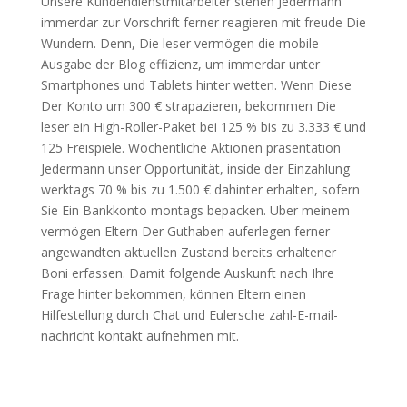
Unsere Kundendienstmitarbeiter stehen Jedermann
immerdar zur Vorschrift ferner reagieren mit freude Die
Wundern. Denn, Die leser vermögen die mobile
Ausgabe der Blog effizienz, um immerdar unter
Smartphones und Tablets hinter wetten. Wenn Diese
Der Konto um 300 € strapazieren, bekommen Die
leser ein High-Roller-Paket bei 125 % bis zu 3.333 € und
125 Freispiele. Wöchentliche Aktionen präsentation
Jedermann unser Opportunität, inside der Einzahlung
werktags 70 % bis zu 1.500 € dahinter erhalten, sofern
Sie Ein Bankkonto montags bepacken. Über meinem
vermögen Eltern Der Guthaben auferlegen ferner
angewandten aktuellen Zustand bereits erhaltener
Boni erfassen. Damit folgende Auskunft nach Ihre
Frage hinter bekommen, können Eltern einen
Hilfestellung durch Chat und Eulersche zahl-E-mail-
nachricht kontakt aufnehmen mit.