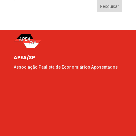
Pesquisar
APEA/SP
Associação Paulista de Economiários Aposentados