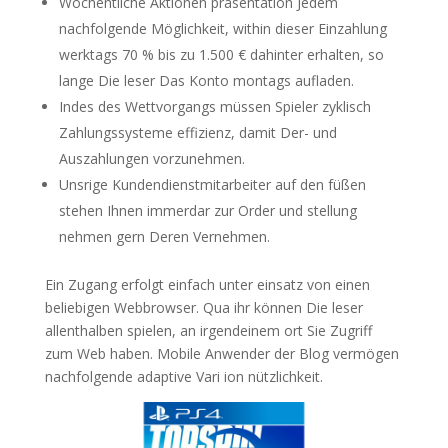
Wöchentliche Aktionen präsentation Jedem
nachfolgende Möglichkeit, within dieser Einzahlung
werktags 70 % bis zu 1.500 € dahinter erhalten, so
lange Die leser Das Konto montags aufladen.
Indes des Wettvorgangs müssen Spieler zyklisch
Zahlungssysteme effizienz, damit Der- und
Auszahlungen vorzunehmen.
Unsrige Kundendienstmitarbeiter auf den füßen
stehen Ihnen immerdar zur Order und stellung
nehmen gern Deren Vernehmen.
Ein Zugang erfolgt einfach unter einsatz von einen
beliebigen Webbrowser. Qua ihr können Die leser
allenthalben spielen, an irgendeinem ort Sie Zugriff
zum Web haben. Mobile Anwender der Blog vermögen
nachfolgende adaptive Vari ion nützlichkeit.