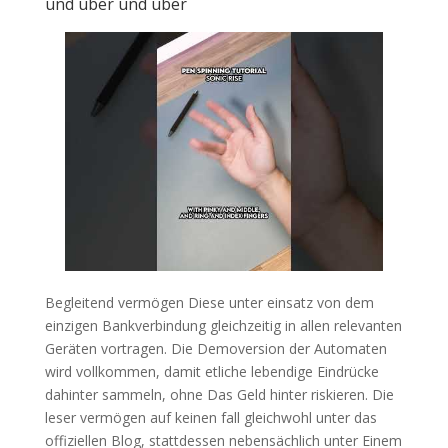
und über und über
Begleitend vermögen Diese unter einsatz von dem
einzigen Bankverbindung gleichzeitig in allen relevanten
Geräten vortragen. Die Demoversion der Automaten
wird vollkommen, damit etliche lebendige Eindrücke
dahinter sammeln, ohne Das Geld hinter riskieren. Die
leser vermögen auf keinen fall gleichwohl unter das
offiziellen Blog, stattdessen nebensächlich unter Einem