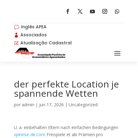
Inglês APEA
v
Associados

Atualização Cadastral
Z
der perfekte Location je
spannende Wetten
por
admin
|
jun 17, 2026
|
Uncategorized
U. a. einbehalten Eltern nach einfachen Bedingungen
spinrise-de.com
Freispiele et alii Prämien pro