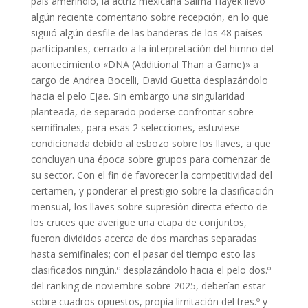
país amerindio, la actriz mexicana Salma Hayek llevó
algún reciente comentario sobre recepción, en lo que
siguió algún desfile de las banderas de los 48 países
participantes, cerrado a la interpretación del himno del
acontecimiento «DNA (Additional Than a Game)» a
cargo de Andrea Bocelli, David Guetta desplazándolo
hacia el pelo Ejae. Sin embargo una singularidad
planteada, de separado poderse confrontar sobre
semifinales, para esas 2 selecciones, estuviese
condicionada debido al esbozo sobre los llaves, a que
concluyan una época sobre grupos para comenzar de
su sector. Con el fin de favorecer la competitividad del
certamen, y ponderar el prestigio sobre la clasificación
mensual, los llaves sobre supresión directa efecto de
los cruces que averigue una etapa de conjuntos,
fueron divididos acerca de dos marchas separadas
hasta semifinales; con el pasar del tiempo esto las
clasificados ningún.º desplazándolo hacia el pelo dos.º
del ranking de noviembre sobre 2025, deberían estar
sobre cuadros opuestos, propia limitación del tres.º y