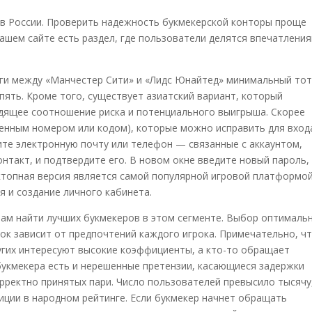
 в России. Проверить надежность букмекерской конторы проще
нашем сайте есть раздел, где пользователи делятся впечатлени
иги между «Манчестер Сити» и «Лидс Юнайтед» минимальный то
.пять. Кроме того, существует азиатский вариант, который
дящее соотношение риска и потенциального выигрыша. Скорее
денным номером или кодом), которые можно исправить для вход
ите электронную почту или телефон — связанные с аккаунтом,
онтакт, и подтвердите его. В новом окне введите новый пароль,
ктопная версия является самой популярной игровой платформой
я и создание личного кабинета.
вам найти лучших букмекеров в этом сегменте. Выбор оптималь
вок зависит от предпочтений каждого игрока. Примечательно, ч
угих интересуют высокие коэффициенты, а кто-то обращает
букмекера есть и нерешенные претензии, касающиеся задержки
орректно принятых пари. Число пользователей превысило тысячу
иции в народном рейтинге. Если букмекер начнет обращать