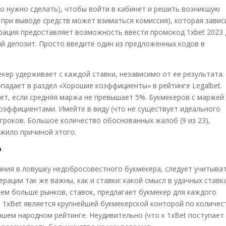
о нужно сделать), чтобы войти в кабинет и решить возникшую
при выводе средств может взиматься комиссия), которая завис
рация предоставляет возможность ввести промокод 1xbet 2023 
ый депозит.
Просто введите один из предложенных кодов в
ер удерживает с каждой ставки, независимо от ее результата.
падает в раздел «Хорошие коэффициенты» в рейтинге Legalbet.
т, если средняя маржа не превышает 5%. Букмекеров с маржей
коэффициентами. Имейте в виду (что не существует идеального
гроков. Большое количество обоснованных жалоб (9 из 23),
ужило причиной этого.
?
ния в ловушку недобросовестного букмекера, следует учитыва
ации так же важны, как и ставки: какой смысл в удачных ставка
Чем больше рынков, ставок, предлагает букмекер для каждого
. 1xBet является крупнейшей букмекерской конторой по количес
ашем народном рейтинге. Неудивительно (что к 1xBet поступает