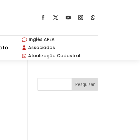
Inglês APEA
v
ato
Associados

Atualização Cadastral
Z
Pesquisar