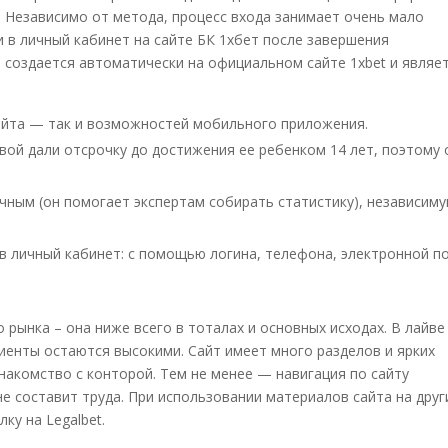
. Независимо от метода, процесс входа занимает очень мало
и в личный кабинет на сайте БК 1хбет после завершения
а создается автоматически на официальном сайте 1xbet и являе
сайта — так и возможностей мобильного приложения.
вой дали отсрочку до достижения ее ребенком 14 лет, поэтому 
чным (он помогает экспертам собирать статистику), независим
в личный кабинет: с помощью логина, телефона, электронной п
рынка – она ниже всего в тоталах и основных исходах. В лайве
енты остаются высокими. Сайт имеет много разделов и ярких
накомство с конторой. Тем не менее — навигация по сайту
е составит труда. При использовании материалов сайта на друг
ку на Legalbet.