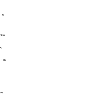
тся
она
ую
очты
их