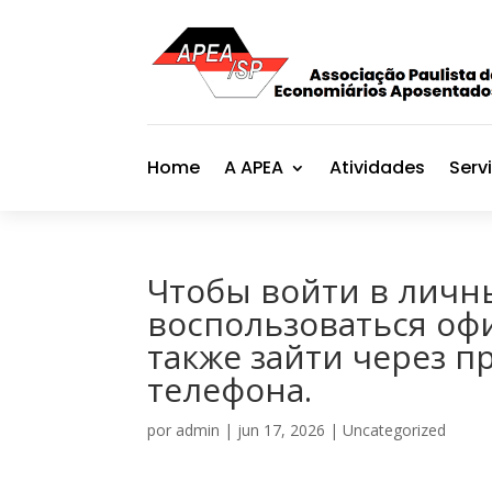
Home
A APEA
Atividades
Serv
Чтобы войти в личн
воспользоваться оф
также зайти через 
телефона.
por
admin
|
jun 17, 2026
|
Uncategorized