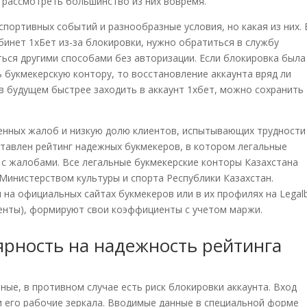
т рассмотреть большинство из них вовремя.
ортивных событий и разнообразные условия, но какая из них. 
бинет 1хБет из-за блокировки, нужно обратиться в службу
ться другими способами без авторизации. Если блокировка была
 букмекерскую контору, то восстановление аккаунта вряд ли
в будущем быстрее заходить в аккаунт 1хбет, можно сохранить
нных жалоб и низкую долю клиентов, испытывающих трудности
тавлен рейтинг надежных букмекеров, в котором легальные
с жалобами. Все легальные букмекерские конторы Казахстана
Министерством культуры и спорта Республики Казахстан.
а официальных сайтах букмекеров или в их профилях на Legalb
нты), формируют свои коэффициенты с учетом маржи.
ярность на надежность рейтинга
ные, в противном случае есть риск блокировки аккаунта. Вход
и его рабочие зеркала. Вводимые данные в специальной форме