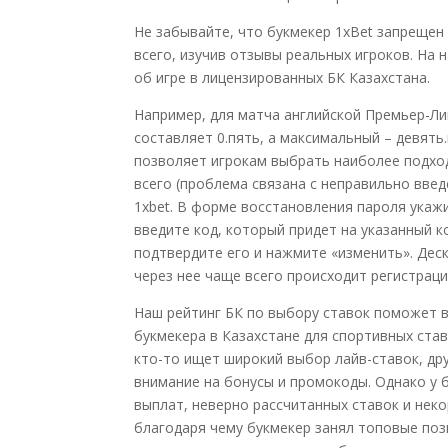
Не забывайте, что букмекер 1хBet запрещен
всего, изучив отзывы реальных игроков. На 
об игре в лицензированных БК Казахстана.
Например, для матча английской Премьер-Л
составляет 0.пять, а максимальный – девять
позволяет игрокам выбрать наиболее подхо
всего (проблема связана с неправильно вве
1xbet. В форме восстановления пароля укаж
введите код, который придет на указанный к
подтвердите его и нажмите «изменить». Дес
через нее чаще всего происходит регистраци
Наш рейтинг БК по выбору ставок поможет 
букмекера в Казахстане для спортивных ста
кто-то ищет широкий выбор лайв-ставок, др
внимание на бонусы и промокоды. Однако у 
выплат, неверно рассчитанных ставок и нек
благодаря чему букмекер занял топовые поз