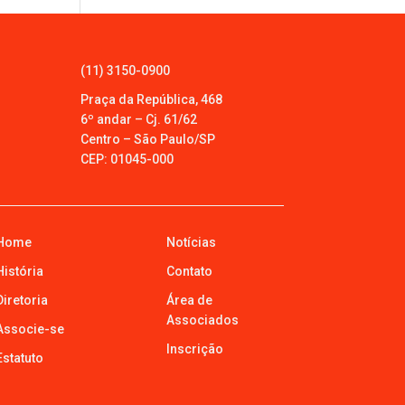
(11) 3150-0900
Praça da República, 468
6º andar – Cj. 61/62
Centro – São Paulo/SP
CEP: 01045-000
Home
Notícias
História
Contato
Diretoria
Área de
Associados
Associe-se
Inscrição
Estatuto