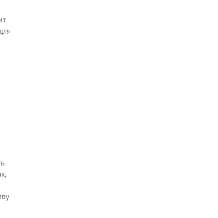
ит
для
ть
х,
тву