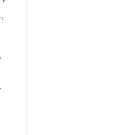
ти.
»
т
К