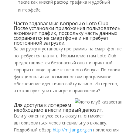
такие как низкий расход трафика и удобный
интерфейс.
Часто задаваемые вопросы о Loto Club
После установки приложения пользователь
экономит трафик, поскольку часть данных
сохраняется на смартфоне и не требует
постоянной загрузки.
За загрузку и установку программы на смартфон не
потребуется платить. Новым клиентам Loto Club
предоставляется безопасный опыт и приятный
сюрприз в виде приветственного бонуса. По своим
функциональным возможностям программное
обеспечение идентично сайту казино. Интересно,
что как приступить к игре в приложении?
Для доступа к лотереям
необходимо внести первый депозит.
Если у клиента уже есть аккаунт, он может
авторизоваться через специальную вкладку.
Подробный обзор
http://mijiang.org.cn
приложения