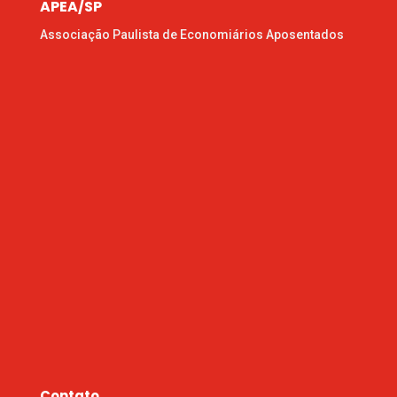
APEA/SP
Associação Paulista de Economiários Aposentados
Contato