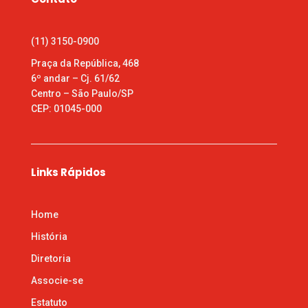
(11) 3150-0900
Praça da República, 468
6º andar – Cj. 61/62
Centro – São Paulo/SP
CEP: 01045-000
Links Rápidos
Home
História
Diretoria
Associe-se
Estatuto