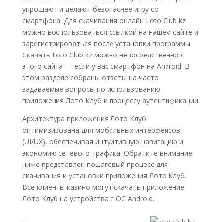
упрощают и делают безопаснее игру со
смартфона. Для скачивания онлайн Loto Club kz
можно воспользоваться ссылкой на нашем сайте и
зарегистрироваться после установки программы.
Скачать Loto Club kz можно непосредственно с
этого сайта — если у вас смартфон на Android. В
этом разделе собраны ответы на часто
задаваемые вопросы по использованию
приложения Лото Клуб и процессу аутентификации.
Архитектура приложения Лото Клуб
оптимизирована для мобильных интерфейсов
(UI/UX), обеспечивая интуитивную навигацию и
экономию сетевого трафика. Обратите внимание:
ниже представлен пошаговый процесс для
скачивания и установки приложения Лото Клуб.
Все клиенты казино могут скачать приложение
Лото Клуб на устройства с ОС Android.