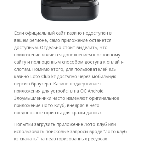
Если официальный сайт казино недоступен в
вашем регионе, само приложение останется
доступным. Отдельно стоит выделить, что
приложение является дополнением к основному
сайту и полноценным способом доступа к онлайн-
слотам. Помимо этого, для пользователей iOS
казино Loto Club kz доступно через мобильную
версию браузера. Казино поддерживает
приложения для устройств на ОС Android.
Злоумышленники часто изменяют оригинальное
приложение Лото Клуб, внедряя в него
вредоносные скрипты для кражи данных.
Попытки загрузить приложение Лото Клуб или
использовать поисковые запросы вроде “лото клуб
кз скачать” на неавторизованных ресурсах