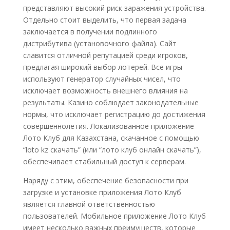
представляют высокий риск заражения устройства.
Отдельно стоит выделить, что первая задача
заключается в получении подлинного
дистрибутива (установочного файла). Сайт
славится отличной репутацией среди игроков,
предлагая широкий выбор лотерей. Все игры
используют генератор случайных чисел, что
исключает возможность внешнего влияния на
результаты. Казино соблюдает законодательные
нормы, что исключает регистрацию до достижения
совершеннолетия. Локализованное приложение
Лото Клуб для Казахстана, скачанное с помощью
“loto kz скачать” (или “лото клуб онлайн скачать”),
обеспечивает стабильный доступ к серверам.
Наряду с этим, обеспечение безопасности при
загрузке и установке приложения Лото Клуб
является главной ответственностью
пользователей. Мобильное приложение Лото Клуб
имеет несколько важных преимуществ, которые