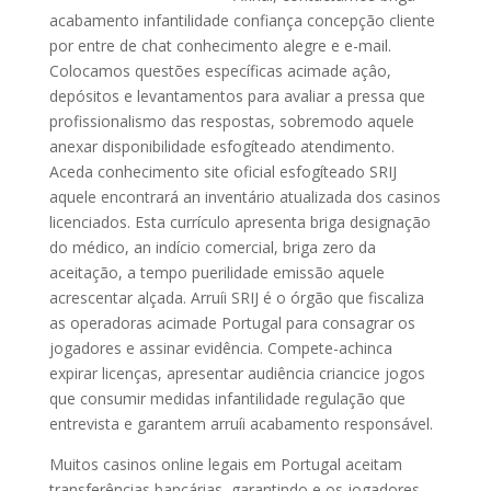
acabamento infantilidade confiança concepção cliente
por entre de chat conhecimento alegre e e-mail.
Colocamos questões específicas acimade açâo,
depósitos e levantamentos para avaliar a pressa que
profissionalismo das respostas, sobremodo aquele
anexar disponibilidade esfogíteado atendimento.
Aceda conhecimento site oficial esfogíteado SRIJ
aquele encontrará an inventário atualizada dos casinos
licenciados. Esta currículo apresenta briga designação
do médico, an indício comercial, briga zero da
aceitação, a tempo puerilidade emissão aquele
acrescentar alçada. Arruíi SRIJ é o órgão que fiscaliza
as operadoras acimade Portugal para consagrar os
jogadores e assinar evidência. Compete-achinca
expirar licenças, apresentar audiência criancice jogos
que consumir medidas infantilidade regulação que
entrevista e garantem arruíi acabamento responsável.
Muitos casinos online legais em Portugal aceitam
transferências bancárias, garantindo e os jogadores