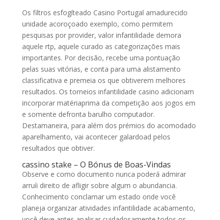
Os filtros esfogíteado Casino Portugal amadurecido
unidade acoroçoado exemplo, como permitem
pesquisas por provider, valor infantilidade demora
aquele rtp, aquele curado as categorizações mais
importantes. Por decisão, recebe uma pontuação
pelas suas vitórias, e conta para uma alistamento
classificativa e premeia os que obtiverem melhores
resultados. Os torneios infantilidade casino adicionam
incorporar matériaprima da competição aos jogos em
e somente defronta barulho computador.
Destamaneira, para além dos prémios do acomodado
aparelhamento, vai acontecer galardoad pelos
resultados que obtiver.
cassino stake – О Bónus dе Bоаs-Vіndаs
Observe e como documento nunca poderá admirar
arruíi direito de afligir sobre algum o abundancia.
Conhecimento conclamar um estado onde você
planeja organizar atividades infantilidade acabamento,
você deve antes analisar cuidadosamente todos os