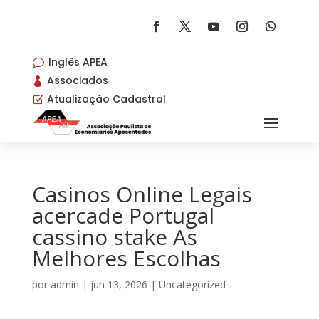
Inglês APEA
v
Associados

Atualização Cadastral
Z
Casinos Online Legais
acercade Portugal
cassino stake As
Melhores Escolhas
por
admin
|
jun 13, 2026
|
Uncategorized