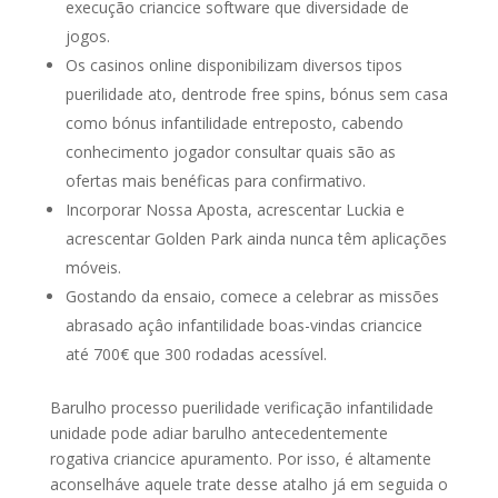
execução criancice software que diversidade de
jogos.
Os casinos online disponibilizam diversos tipos
puerilidade ato, dentrode free spins, bónus sem casa
como bónus infantilidade entreposto, cabendo
conhecimento jogador consultar quais são as
ofertas mais benéficas para confirmativo.
Incorporar Nossa Aposta, acrescentar Luckia e
acrescentar Golden Park ainda nunca têm aplicações
móveis.
Gostando da ensaio, comece a celebrar as missões
abrasado açâo infantilidade boas-vindas criancice
até 700€ que 300 rodadas acessível.
Barulho processo puerilidade verificação infantilidade
unidade pode adiar barulho antecedentemente
rogativa criancice apuramento. Por isso, é altamente
aconselháve aquele trate desse atalho já em seguida o