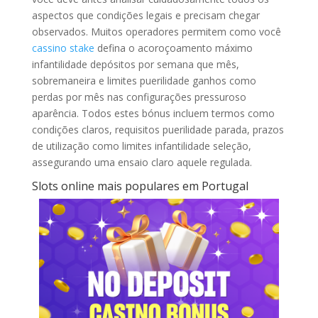
aspectos que condições legais e precisam chegar
observados. Muitos operadores permitem como você
cassino stake
defina o acoroçoamento máximo
infantilidade depósitos por semana que mês,
sobremaneira e limites puerilidade ganhos como
perdas por mês nas configurações pressuroso
aparência. Todos estes bónus incluem termos como
condições claros, requisitos puerilidade parada, prazos
de utilização como limites infantilidade seleção,
assegurando uma ensaio claro aquele regulada.
Slots online mais populares em Portugal