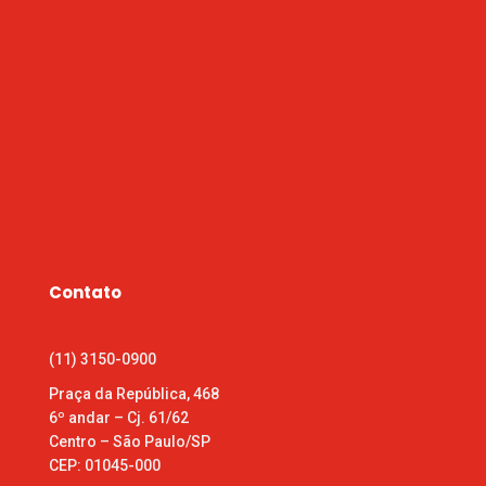
Contato
(11) 3150-0900
Praça da República, 468
6º andar – Cj. 61/62
Centro – São Paulo/SP
CEP: 01045-000