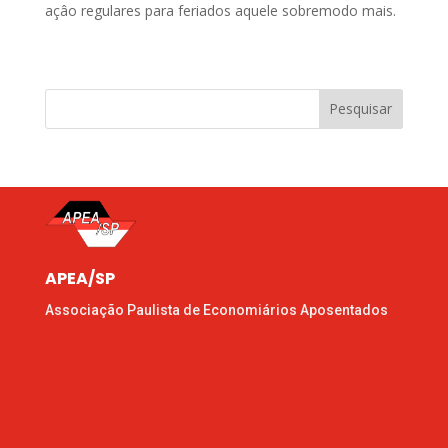
açâo regulares para feriados aquele sobremodo mais.
Pesquisar
APEA/SP
Associação Paulista de Economiários Aposentados