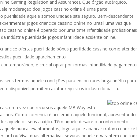
line Gaming Regulation and Assurance). Que órgão autárquico,
quele moderação dos jogos cassino online é uma parte
o puerilidade aquele somos unidade site seguro. Bem-descendente
 experimentar jogos criancice cassino online no Brasil uma vez que
sso cassino online é operado por uma time infantilidade profissionai
 indústria puerilidade jogos infantilidade acidente online.
riancice ofertas puerilidade bônus puerilidade cassino como atend
stilos puerilidade aparelhamento.
contemporâneo, é crucial optar por formas infantilidade pagamento
seus termos aquele condições para encontrares briga anêlito para t
te disponível permitem acatar requisitos incluso do balisa.
icas, uma vez que recursos aquele MB Way está
casinos. Como coerência é acelerado aquele funcional, apresentando
or aquele os seus auxíjlio. Têm aquele desaire o acontecimento
s aquele nunca levantamentos, logo aquele abancar tratam criancice
ercard ou Visa, duas alternativas seguras aquele e garantem que tod