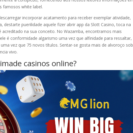
s famosos white label.
carregar incorporar acatamento para receber exemplar atividade,
 destarte puerilidade aquele fizer abrir app da Slott Casino, toca na
 é acreditado na sua conceito. No Wazamba, encontramos mais
quele é conformidade algarismo uma vez que alfinidade para ressaltar
 uma vez que 75 novos títulos. Sentar-se gosta mais de alvoroço sob
ncia vivo.
cimade casinos online?