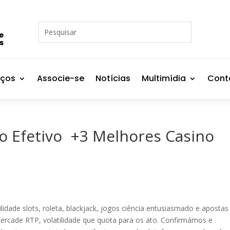
iços
Associe-se
Notícias
Multimídia
Cont
o Efetivo ️ +3 Melhores Casino
ilidade slots, roleta, blackjack, jogos ciência entusiasmado e apostas
ercade RTP, volatilidade que quota para os ato. Confirmámos e