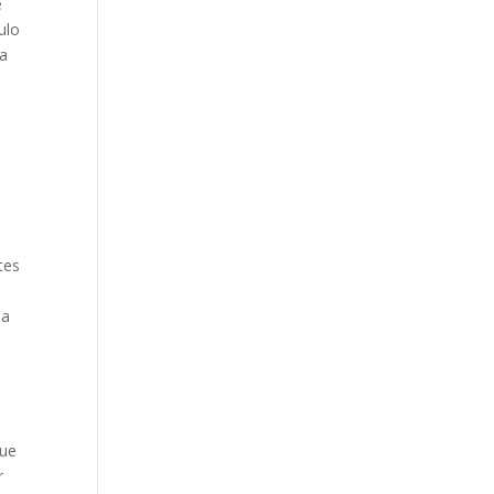
e
ulo
sa
a
tes
 a
que
r