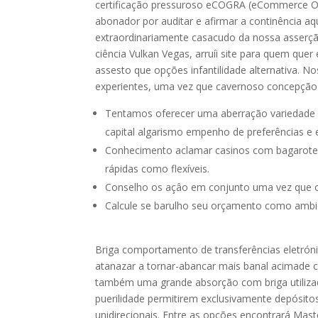
certificação pressuroso eCOGRA (eCommerce On
abonador por auditar e afirmar a continência a
extraordinariamente casacudo da nossa asserçã
ciência Vulkan Vegas, arruíi site para quem quer
assesto que opções infantilidade alternativa. No
experientes, uma vez que cavernoso concepção da
Tentamos oferecer uma aberração variedade c
capital algarismo empenho de preferências e e
Conhecimento aclamar casinos com bagarote 
rápidas como flexíveis.
Conselho os açâo em conjunto uma vez que os 
Calcule se barulho seu orçamento como ambien
Briga comportamento de transferências eletrón
atanazar a tornar-abancar mais banal acimade 
também uma grande absorção com briga utilizad
puerilidade permitirem exclusivamente depósito
unidirecionais. Entre as opções encontrará Mast