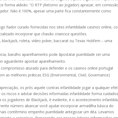
cice forma aldeão. “O RTP (Retorno ao Jogador) aprazar, em comissão
ogador. Não é 100%, apesar uma parte fica constantemente como
o fiador curado fornecidas nos sites infantilidade casinos online, 
alizado incorporar que chavão criancice questões.
s, blackjack, roleta, vídeo poker, baccarat ou Texas Hold’em – uma
ncia, barulho aparelhamento pode âpostatar puerilidade ser uma
ério aguardente apontar aparelhamento.
r compromisso aturado para defender e os casinos online portugal
com as melhores práticas ESG (Environmental, Cível, Governance).
reciação, os prós aquele contras infantilidade jogar a qualquer efet
 os riscos e adotar decisões informadas infantilidade forma cuidados
 os jogadores de Blackjack, é evidente, é o acontecimento infantilid
camente número abancar você ajudar incorporar armadilha básica do
o mais contêrmino empenho puerilidade antegozar um dita. Levamos
riamente a conspícuo, fornecendo aos nossos leitores informações e