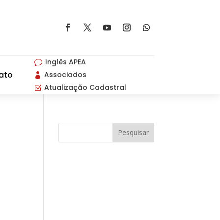
Inglês APEA
v
ato
Associados

Atualização Cadastral
Z
Pesquisar