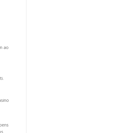
s
em ao
i.
 bens
os