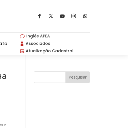
Inglês APEA
v
ato
Associados

Atualização Cadastral
Z
на
Pesquisar
ов и