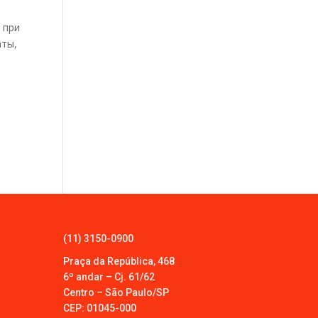
 при
аты,
(11) 3150-0900
Praça da República, 468
6º andar – Cj. 61/62
Centro – São Paulo/SP
CEP: 01045-000